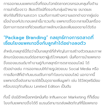
การออกแบบแพคเกจจิ้งที่ตอบโจทย์ตลาดควรครอบคลุมทั้งด้าน
การเล่าเรื่องราว สีและดีไซน์ที่ตรงกับกลุ่มเป้าหมาย ขนาดและ
ฟังก์ชันที่ใช้งานสะดวก รวมถึงการสร้างความแตกต่างจากคู่แข่ง
เมื่อนำองค์ประกอบเหล่านี้มารวมกัน แพคเกจจิ้งจะกลายเป็นเครื่อง
มือทางการตลาดที่ช่วยเสริมภาพลักษณ์และเพิ่มยอดขายได้จริง
“Package Branding” กลยุทธ์ทางการตลาดที่
เชื่อมโยงแพคเกจจิ้งกับลูกค้าได้อย่างลงตัว
สำหรับกลยุทธ์นี้ถือว่าเป็นกลยุทธ์ที่สำคัญในการสร้างตัวตนและภาพ
ลักษณ์ของแบรนด์ต่อสายตาผู้บริโภคเลยค่ะ นั่นคือการนำแพคเกจ
จิ้งของแบรนด์มาทำงานคู่กับกลยุทธ์การตลาดออนไลน์ ได้
ตัวอย่างเช่น การออกแบบให้ถ่ายรูปสวยบน Social Media หรือ
การเลือกสีที่เข้ากับแบรนด์ในการทำโฆษณาออนไลน์ นอกจากนี้
แพคเกจจิ้งยังสามารถใช้เป็นจุดขายเพิ่มมูลค่า เช่น ใช้วัสดุพรีเมียม
หรือบรรจุภัณฑ์แบบ Limited Edition เป็นต้น
ทั้งนี้ ยังมีอีกหนึ่งเทคนิคนั่นคือ Influencer Marketing ที่ก็เชื่อม
โยงกับแพคเกจจิ้งได้ดี แบรนด์สามารถส่งผลิตภัณฑ์ที่มีแพคเกจ