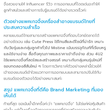
จิ้งสวยงามให้ Influencer รีวิว การออกแบบที่โดดเด่นจะทำให้
ลูกค้าสนใจและสร้างการรับรู้แบรนด์ได้อย่างรวดเร็วค่ะ
ตัวอย่างแพคเกจจิ้งเครื่องสำอางแบรนด์ไทยที่
ประสบความสำเร็จ
หลายแบรนด์ไทยสามารถสร้างแพคเกจจิ้งที่ตอบโจทย์ตลาดได้
อย่างชัดเจน
เช่น Cute Press ใช้โทนสีและดีไซน์ที่น่ารัก เหมาะ
กับวัยรุ่นและกลุ่มลูกค้าทั่วไป Mistine เน้นบรรจุภัณฑ์ที่เรียบหรู
และใช้งานง่าย สื่อถึงคุณภาพและราคาเข้าถึงง่าย ส่วน 4U2
ใช้แพคเกจจิ้งที่สดใสและสร้างสรรค์ เหมาะกับกลุ่มคนรุ่นใหม่ที่
ชอบทดลองสีสันใหม่ ๆ
โดยการวิเคราะห์ตัวอย่างเหล่านี้ช่วยให้
เจ้าของแบรนด์เข้าใจแนวทางการออกแบบและสามารถปรับใช้กับ
แบรนด์ของตัวเองได้อย่างเหมาะสมค่ะ
สรุป แพคเกจจิ้งที่ดีคือ Brand Marketing ที่มอง
เห็นได้
ท้ายที่สุด ขอเน้นย้ำอีกครั้งค่ะว่า “แพคเกจจิ้ง” ไม่ใช่แค่ห่อหุ้มสินค้า