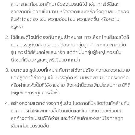
สามารถสะท้อนเอกลักษณ์ของแบรนด์ได้ เช่น การใช้สีและ
ลวดลายที่มีความเป็นไทย หรือออกแบบให้สื่อถึงคุณสมบัติของ
สินค้าโดยตรง เช่น ความอ่อนโยน ความสดชื่น หรือความ
หรูหรา
ใช้สีและดีไซน์ที่ตรงกับกลุ่มเป้าหมาย
การเลือกโทนสีและสไตล์
ของบรรจุภัณฑ์ควรสอดคล้องกับกลุ่มลูกค้า หากเจาะกลุ่มวัย
รุ่น ควรใช้สีสันสดใสและน่ารัก แต่ถ้าเป็นกลุ่มผู้ใหญ่ ควรเน้น
ดีไซน์ที่เรียบหรูและดูพรีเมียมมากกว่า
ขนาดและรูปแบบที่เหมาะกับการใช้งานจริง
ความสะดวกสบาย
ของลูกค้าก็สำคัญ เช่น บรรจุภัณฑ์แบบพกพา ขนาดกระทัดรัด
หรือฝาและหัวปั๊มที่ใช้งานง่าย สิ่งเหล่านี้ช่วยเพิ่มประสบการณ์ที่ดี
ให้ผู้ใช้และกระตุ้นการซื้อซ้ำ
สร้างความแตกต่างจากคู่แข่ง
ในตลาดที่มีผลิตภัณฑ์คล้ายกัน
มาก การทำให้แพคเกจจิ้งโดดเด่นและมีเอกลักษณ์จะช่วยให้
ลูกค้าจดจำแบรนด์ได้ง่าย และทำให้สินค้าของเรามีโอกาสถูก
เลือกก่อนแบรนด์อื่น