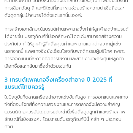
ความสวยงาม แต่ยังสะท้อนถึงเอกลักษณ์และคุณภาพของแบรนด์
การเลือกวัสดุ สี และดีไซน์ที่เหมาะสมช่วยสร้างความน่าเชื่อถือและ
ดึงดูดกลุ่มเป้าหมายได้ตั้งแต่แรกนั่นเองค่ะ
การสร้างเอกลักษณ์แบรนด์ผ่านแพคเกจจิ้งทำให้ลูกค้าจดจำแบรนด์
ได้ง่ายขึ้น บรรจุภัณฑ์ที่มีเอกลักษณ์โดดเด่นสามารถสร้างความ
ประทับใจ ทำให้ลูกค้ารู้สึกถึงคุณค่าและความแตกต่างจากคู่แข่ง
นอกจากนี้ แพคเกจจิ้งยังเชื่อมโยงกับพฤติกรรมผู้บริโภค เพราะ
การออกแบบที่สะดวกต่อการใช้งานและสวยงามจะกระตุ้นให้ลูกค้า
เลือกซื้อและกลับมาซื้อซ้ำด้วยเช่นกัน
3 เทรนด์แพคเกจจิ้งเครื่องสำอาง ปี 2025 ที่
แบรนด์ไทยควรรู้
ในปัจจุบันที่ตลาดเครื่องสำอางแข่งขันกันสูง การออกแบบแพคเกจ
จิ้งที่ตอบโจทย์ทั้งความสวยงามและการตลาดจึงมีความสำคัญ
แบรนด์ไทยควรอัปเดตเทรนด์เหล่านี้เพื่อดึงดูดลูกค้าและสร้างภาพ
ลักษณ์ที่แข็งแรงค่ะ โดยเทรนด์บรรจุภัณฑ์ปีนี้ หลัก ๆ ประกอบ
ด้วย…