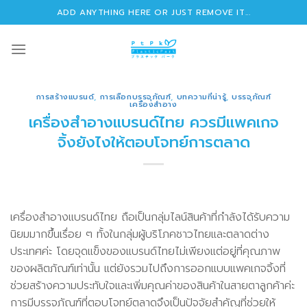
Skip
ADD ANYTHING HERE OR JUST REMOVE IT...
to
content
การสร้างแบรนด์
,
การเลือกบรรจุภัณฑ์
,
บทความที่น่ารู้
,
บรรจุภัณฑ์
เครื่องสำอาง
เครื่องสําอางแบรนด์ไทย ควรมีแพคเกจ
จิ้งยังไงให้ตอบโจทย์การตลาด
เครื่องสําอางแบรนด์ไทย ถือเป็นกลุ่มไลน์สินค้าที่กำลังได้รับความ
นิยมมากขึ้นเรื่อย ๆ ทั้งในกลุ่มผู้บริโภคชาวไทยและตลาดต่าง
ประเทศค่ะ โดยจุดแข็งของแบรนด์ไทยไม่เพียงแต่อยู่ที่คุณภาพ
ของผลิตภัณฑ์เท่านั้น แต่ยังรวมไปถึงการออกแบบแพคเกจจิ้งที่
ช่วยสร้างความประทับใจและเพิ่มคุณค่าของสินค้าในสายตาลูกค้าค่ะ
การมีบรรจุภัณฑ์ที่ตอบโจทย์ตลาดจึงเป็นปัจจัยสำคัญที่ช่วยให้