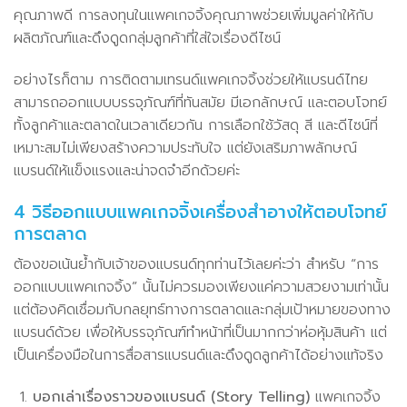
คุณภาพดี การลงทุนในแพคเกจจิ้งคุณภาพช่วยเพิ่มมูลค่าให้กับ
ผลิตภัณฑ์และดึงดูดกลุ่มลูกค้าที่ใส่ใจเรื่องดีไซน์
อย่างไรก็ตาม การติดตามเทรนด์แพคเกจจิ้งช่วยให้แบรนด์ไทย
สามารถออกแบบบรรจุภัณฑ์ที่ทันสมัย มีเอกลักษณ์ และตอบโจทย์
ทั้งลูกค้าและตลาดในเวลาเดียวกัน การเลือกใช้วัสดุ สี และดีไซน์ที่
เหมาะสมไม่เพียงสร้างความประทับใจ แต่ยังเสริมภาพลักษณ์
แบรนด์ให้แข็งแรงและน่าจดจำอีกด้วยค่ะ
4 วิธีออกแบบแพคเกจจิ้งเครื่องสำอางให้ตอบโจทย์
การตลาด
ต้องขอเน้นย้ำกับเจ้าของแบรนด์ทุกท่านไว้เลยค่ะว่า สำหรับ “การ
ออกแบบแพคเกจจิ้ง” นั้นไม่ควรมองเพียงแค่ความสวยงามเท่านั้น
แต่ต้องคิดเชื่อมกับกลยุทธ์ทางการตลาดและกลุ่มเป้าหมายของทาง
แบรนด์ด้วย เพื่อให้บรรจุภัณฑ์ทำหน้าที่เป็นมากกว่าห่อหุ้มสินค้า แต่
เป็นเครื่องมือในการสื่อสารแบรนด์และดึงดูดลูกค้าได้อย่างแท้จริง
บอกเล่าเรื่องราวของแบรนด์
(Story Telling)
แพคเกจจิ้ง