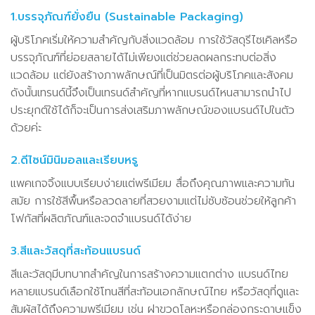
1.บรรจุภัณฑ์ยั่งยืน (Sustainable Packaging)
ผู้บริโภคเริ่มให้ความสำคัญกับสิ่งแวดล้อม การใช้วัสดุรีไซเคิลหรือ
บรรจุภัณฑ์ที่ย่อยสลายได้ไม่เพียงแต่ช่วยลดผลกระทบต่อสิ่ง
แวดล้อม แต่ยังสร้างภาพลักษณ์ที่เป็นมิตรต่อผู้บริโภคและสังคม
ดังนั้นเทรนด์นี้จึงเป็นเทรนด์สำคัญที่หากแบรนด์ไหนสามารถนำไป
ประยุกต์ใช้ได้ก็จะเป็นการส่งเสริมภาพลักษณ์ของแบรนด์ไปในตัว
ด้วยค่ะ
2.ดีไซน์มินิมอลและเรียบหรู
แพคเกจจิ้งแบบเรียบง่ายแต่พรีเมียม สื่อถึงคุณภาพและความทัน
สมัย การใช้สีพื้นหรือลวดลายที่สวยงามแต่ไม่ซับซ้อนช่วยให้ลูกค้า
โฟกัสที่ผลิตภัณฑ์และจดจำแบรนด์ได้ง่าย
3.สีและวัสดุที่สะท้อนแบรนด์
สีและวัสดุมีบทบาทสำคัญในการสร้างความแตกต่าง แบรนด์ไทย
หลายแบรนด์เลือกใช้โทนสีที่สะท้อนเอกลักษณ์ไทย หรือวัสดุที่ดูและ
สัมผัสได้ถึงความพรีเมียม เช่น ฝาขวดโลหะหรือกล่องกระดาษแข็ง