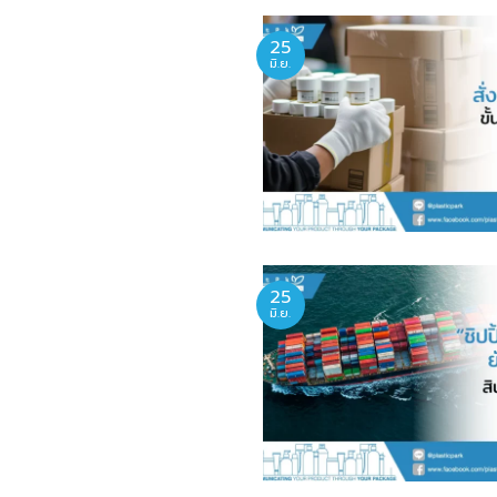
25
มิ.ย.
25
มิ.ย.