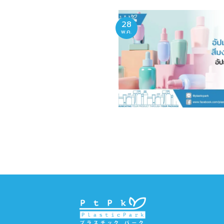
28
พ.ค.