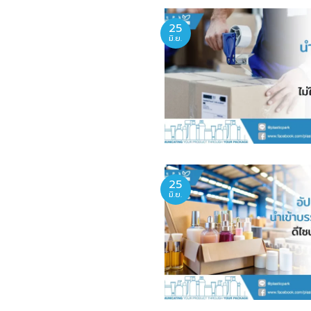
25
มิ.ย.
25
มิ.ย.