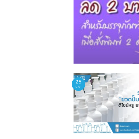
25
มิ.ย.