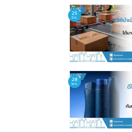
25
มิ.ย.
28
พ.ค.