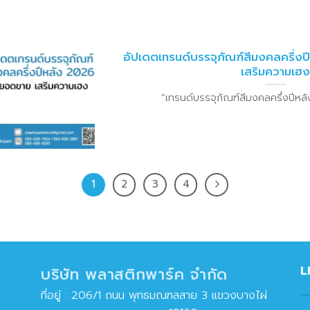
อัปเดตเทรนด์บรรจุภัณฑ์สีมงคลครึ่ง
เสริมความเฮง
“เทรนด์บรรจุภัณฑ์สีมงคลครึ่งปีหลัง 
1
2
3
4
L
บริษัท พลาสติกพาร์ค จำกัด
ที่อยู่ : 206/1 ถนน พุทธมณฑลสาย 3 แขวงบางไผ่