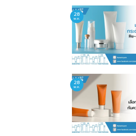
28
พ.ค.
28
พ.ค.