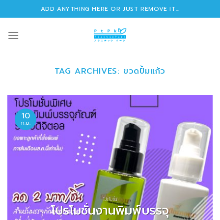
Skip
ADD ANYTHING HERE OR JUST REMOVE IT...
to
content
TAG ARCHIVES:
ขวดปั้มแก้ว
10
ก.ย.
โปรโมชั่น
โปรโมชั่นงานพิมพ์บรรจุ