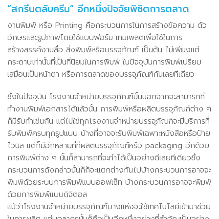
“สกรีนตลับครีม” อีกหนึ่งปัจจัยพิชิตการตลาด
งานพิมพ์ หรือ Printing คือกระบวนการในการสร้างข้อความ ตัว
อักษรและรูปภาพโดยใช้แบบฟอร์ม เทมเพลตเพื่อใช้ในการ
สร้างสรรค์งานสื่อ สิ่งพิมพ์หรือบรรจุภัณฑ์ เป็นต้น ไม่เพียงแต่
กระดาษเท่านั้นที่เป็นที่นิยมในการพิมพ์ ในปัจจุบันการพิมพ์เปรียบ
เสมือนเป็นหน้าตา หรือการตลาดของบรรจุภัณฑ์กันเลยทีเดียว
ซึ่งในปัจจุบัน โรงงานจำหน่ายบรรจุภัณฑ์นั้นนอกจากจะสามารถที่
ทำงานพิมพ์เอกสารได้แล้วนั้น การพิมพ์หรือผลิตบรรจุภัณฑ์ต่าง ๆ
ก็มีรับทำเช่นกัน แต่ไม่ใช่ทุกโรงงานจำหน่ายบรรจุภัณฑ์จะมีบริการที่
รับพิมพ์ครบทุกรูปแบบ บ้างที่อาจจะรับพิมพ์เฉพาะหนังสือหรือป้าย
ไวนิล แต่ก็มีอีกหลายที่ที่ผลิตบรรจุภัณฑ์หรือ packaging อีกด้วย
การพิมพ์ต่าง ๆ นั้นก็สามารถที่จะทำได้เป็นอย่างดีเลยทีเดียวซึ่ง
กระบวนการดังกล่าวนั้นก็ก็จะแตกต่างกันไปบ้างกระบวนการอาจจะ
พิมพ์ด้วยระบบการพิมพ์แบบออฟเซ็ท บ้างกระบวนการอาจจะพิมพ์
ด้วยการพิมพ์แบบดิจิตอล
แม้ว่าโรงงานจำหน่ายบรรจุภัณฑ์บางแห่งจะใช้เทคโนโลยีเข้ามาช่วย
ในการผลิต แต่บุคลากรนั้นก็ถือเป็นอีกหนึ่งอย่างที่สำคัญเป็นอย่าง