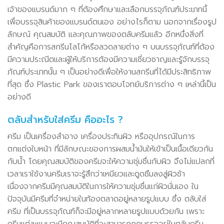
เจ้าของแบรนด์มาก ๆ ที่ต้องศึกษาและเลือกบรรจุภัณฑ์ประเภทนี้
เพื่อบรรจุสินค้าของแบรนด์ตนเอง อย่างไรก็ตาม นอกจากเรื่องรูป
ลักษณ์ คุณสมบัติ และคุณภาพของตลับครีมแล้ว อีกหนึ่งสิ่งที่
สำคัญคือการสกรีนโลโก้หรือลวดลายต่าง ๆ บนบรรจุภัณฑ์ที่ต้อง
มีความประณีตและผู้ให้บริการต้องมีความเชี่ยวชาญและรู้จักบรรจุ
ภัณฑ์ประเภทนั้น ๆ เป็นอย่างดีเพื่อให้งานสกรีนที่ได้มีประสิทธิภาพ
ที่สุด ซึ่ง Plastic Park ของเราตอบโจทย์บริการต่าง ๆ เหล่านี้เป็น
อย่างดี
ตลับสำหรับใส่ครีม คืออะไร ?
ครีม เป็นเครื่องสำอาง เครื่องประทินผิว หรืออุปกรณ์ในการ
ตกแต่งใบหน้า ที่มีลักษณะของการผสมน้ำมันให้เข้าเป็นเนื้อเดียวกัน
กับน้ำ โดยคุณสมบัติของครีมจะให้ความชุ่มชื่นกับผิว จึงไม่แปลกที่
เวลาเราใช้งานครีมเราจะรู้สึกว่าเหนียวและดูดซึมลงสู่ผิวช้า
เนื่องจากครีมมีคุณสมบัติในการให้ความชุ่มชื่นแก่ผิวนั่นเอง ใน
ปัจจุบันมีครีมที่จำหน่ายในท้องตลาดอยู่หลายรูปแบบ ซึ่ง ตลับใส่
ครีม ที่เป็นบรรจุภัณฑ์ก็จะมีอยู่หลากหลายรูปแบบด้วยกัน เพราะ