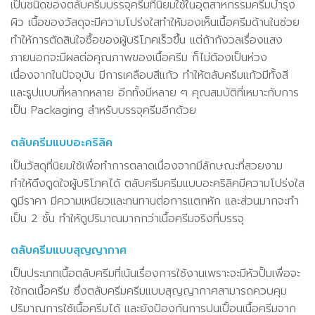
เป็นชนิดของตลับครีมบรรจุครีมที่นิยมใช้ในอุตสาหกรรมครีมบำรุง
ผิว เนื้อของวัสดุจะมีความโปร่งใสทำให้มองเห็นเนื้อครีมด้านในช่วย
ทำให้การตัดสินใจซื้อของผู้บริโภคเร็วขึ้น แต่ถ้ากังวลเรื่องแสง
ภายนอกจะมีผลต่อคุณภาพของเนื้อครีม ก็ไม่ต้องเป็นห่วง
เนื่องจากในปัจจุบัน มีการเคลือบสีแก้ว ทำให้ตลับครีมแก้วมีทั้งสี
และรูปแบบที่หลากหลาย อีกทั้งมีหลาย ๆ คุณสมบัติที่เหมาะกับการ
เป็น Packaging สำหรับบรรจุครีมอีกด้วย
ตลับครีมแบบอะคริลิค
เป็นวัสดุที่นิยมใช้เพื่อทำการตลาดเนื่องจากมีลักษณะที่สวยงาม
ทำให้ดึงดูดใจผู้บริโภคได้ ตลับครีมครีมแบบอะคริลิคมีความโปร่งใส
ดูมีราคา มีความเหนียวและทนทานต่อการแตกหัก และส่วนมากจะทำ
เป็น 2 ชั้น ทำให้ดูปริมาณมากกว่าเนื้อครีมจริงที่บรรจุ
ตลับครีมแบบสุญญากาศ
เป็นประเภทเนื้อตลับครีมที่เน้นเรื่องการใช้งานเพราะจะมีหัวปั้มเพื่อจะ
ใช้กดเนื้อครีม ซึ่งตลับครีมครีมแบบสุญญากาศสามารถควบคุม
ปริมาณการใช้เนื้อครีมได้ และยังป้องกันการปนเปื้อนเนื้อครีมจาก