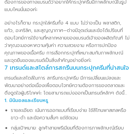
ต้องการของทางแบรนด์ว่าอยากให้กระปุกครีมมีภาพลักษณ์ในรูป
แบบไหนนั่นเองค่ะ
อย่างไรก็ตาม กระปุกใส่ครีมทั้ง 4 แบบ ไม่ว่าจะเป็น พลาสติก,
แก้ว, อะคริลิค, และสุญญากาศ—ต่างมีจุดเด่นและข้อได้เปรียบที่
ตอบโจทย์การใช้งานที่หลากหลายของแบรนด์เจ้าของผลิตภัณฑ์ ไม่
ว่าคุณจะมองหาความคุ้มค่า ความสวยงาม หรือการปกป้อง
คุณภาพของเนื้อครีม การเลือกกระปุกที่เหมาะสมกับภาพลักษณ์
และจุดยืนของแบรนด์เป็นสิ่งสำคัญอย่างยิ่งค่ะ
7 เทรนด์และสไตล์การสกรีนบนกระปุกครีมที่น่าสนใจ
เทรนด์และสไตล์ในการ สกรีนกระปุกครีม มีการเปลี่ยนแปลงและ
พัฒนาอย่างต่อเนื่องเพื่อตอบโจทย์ความต้องการของตลาดและ
ดึงดูดใจผู้บริโภคค่ะ โดยสามารถแบ่งออกเป็นเทรนด์หลักๆ ดังนี้…
1. มินิมอลและเรียบหรู
รายละเอียด: เน้นการออกแบบที่เรียบง่าย ใช้สีโทนพาสเทลหรือ
ขาว-ดำ และข้อความสั้นๆ แต่ชัดเจน
กลุ่มเป้าหมาย: ลูกค้าสายพรีเมียมที่ต้องการภาพลักษณ์เรียบ