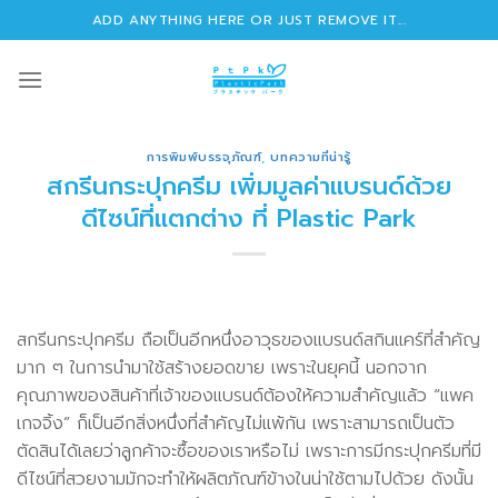
Skip
ADD ANYTHING HERE OR JUST REMOVE IT...
to
content
การพิมพ์บรรจุภัณฑ์
,
บทความที่น่ารู้
สกรีนกระปุกครีม เพิ่มมูลค่าแบรนด์ด้วย
ดีไซน์ที่แตกต่าง ที่ Plastic Park
สกรีนกระปุกครีม ถือเป็นอีกหนึ่งอาวุธของแบรนด์สกินแคร์ที่สำคัญ
มาก ๆ ในการนำมาใช้สร้างยอดขาย เพราะในยุคนี้ นอกจาก
คุณภาพของสินค้าที่เจ้าของแบรนด์ต้องให้ความสำคัญแล้ว “แพค
เกจจิ้ง” ก็เป็นอีกสิ่งหนึ่งที่สำคัญไม่แพ้กัน เพราะสามารถเป็นตัว
ตัดสินได้เลยว่าลูกค้าจะซื้อของเราหรือไม่ เพราะการมีกระปุกครีมที่มี
ดีไซน์ที่สวยงามมักจะทำให้ผลิตภัณฑ์ข้างในน่าใช้ตามไปด้วย ดังนั้น