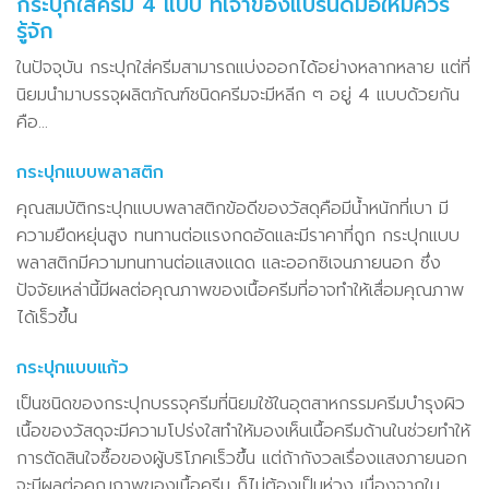
กระปุกใส่ครีม 4 แบบ ที่เจ้าของแบรนด์มือใหม่ควร
รู้จัก
ในปัจจุบัน กระปุกใส่ครีมสามารถแบ่งออกได้อย่างหลากหลาย แต่ที่
นิยมนำมาบรรจุผลิตภัณฑ์ชนิดครีมจะมีหลีก ๆ อยู่ 4 แบบด้วยกัน
คือ…
กระปุกแบบพลาสติก
คุณสมบัติกระปุกแบบพลาสติกข้อดีของวัสดุคือมีน้ำหนักที่เบา มี
ความยืดหยุ่นสูง ทนทานต่อแรงกดอัดและมีราคาที่ถูก กระปุกแบบ
พลาสติกมีความทนทานต่อแสงแดด และออกซิเจนภายนอก ซึ่ง
ปัจจัยเหล่านี้มีผลต่อคุณภาพของเนื้อครีมที่อาจทำให้เสื่อมคุณภาพ
ได้เร็วขึ้น
กระปุกแบบแก้ว
เป็นชนิดของกระปุกบรรจุครีมที่นิยมใช้ในอุตสาหกรรมครีมบำรุงผิว
เนื้อของวัสดุจะมีความโปร่งใสทำให้มองเห็นเนื้อครีมด้านในช่วยทำให้
การตัดสินใจซื้อของผู้บริโภคเร็วขึ้น แต่ถ้ากังวลเรื่องแสงภายนอก
จะมีผลต่อคุณภาพของเนื้อครีม ก็ไม่ต้องเป็นห่วง เนื่องจากใน