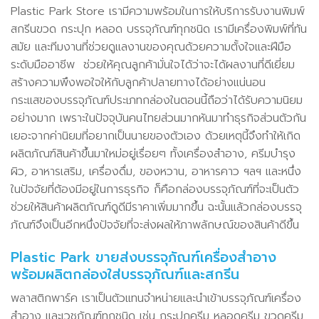
Plastic Park Store เรามีความพร้อมในการให้บริการรับงานพิมพ์
สกรีนขวด กระปุก หลอด บรรจุภัณฑ์ทุกชนิด เรามีเครื่องพิมพ์ที่ทัน
สมัย และทีมงานที่ช่วยดูแลงานของคุณด้วยความตั้งใจและฝีมือ
ระดับมืออาชีพ ช่วยให้คุณลูกค้ามั่นใจได้ว่าจะได้ผลงานที่ดีเยี่ยม
สร้างความพึงพอใจให้กับลูกค้าปลายทางได้อย่างแน่นอน
กระแสของบรรจุภัณฑ์ประเภทกล่องในตอนนี้ถือว่าได้รับความนิยม
อย่างมาก เพราะในปัจจุบันคนไทยส่วนมากหันมาทำธุรกิจส่วนตัวกัน
เยอะจากค่านิยมที่อยากเป็นนายของตัวเอง ด้วยเหตุนี้จึงทำให้เกิด
ผลิตภัณฑ์สินค้าขึ้นมาใหม่อยู่เรื่อยๆ ทั้งเครื่องสำอาง, ครีมบำรุง
ผิว, อาหารเสริม, เครื่องดื่ม, ของหวาน, อาหารคาว ฯลฯ และหนึ่ง
ในปัจจัยที่ต้องมีอยู่ในการธุรกิจ ก็คือกล่องบรรจุภัณฑ์ที่จะเป็นตัว
ช่วยให้สินค้าผลิตภัณฑ์ดูดีมีราคาเพิ่มมากขึ้น ฉะนั้นแล้วกล่องบรรจุ
ภัณฑ์จึงเป็นอีกหนึ่งปัจจัยที่จะส่งผลให้ภาพลักษณ์ของสินค้าดีขึ้น
Plastic Park ขายส่งบรรจุภัณฑ์เครื่องสำอาง
พร้อมผลิตกล่องใส่บรรจุภัณฑ์และสกรีน
พลาสติกพาร์ค เราเป็นตัวแทนจำหน่ายและนำเข้าบรรจุภัณฑ์เครื่อง
สำอาง และเวชภัณฑ์ทุกชนิด เช่น กระปุกครีม หลอดครีม ขวดครีม