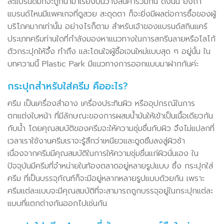
ละแบรนด์มักจะถูกนำมาเรียงบนวางสินค้าร่วมกัน ดังนั้น ยิ่งถ้า
แบรนด์ไหนมีแพคเกจที่ดูสวย สะดุดตา ก็จะยิ่งมีผลต่อการซื้อของผู้
บริโภคมากเท่านั้น อย่างไรก็ตาม สำหรับเจ้าของแบรนด์สกินแคร์
ประเภทครีมท่านใดที่กำลังมองหาแนวทางในการสกรีนลายหรือโลโก้
ตัวกระปุกให้จึ้ง ทำถึง และโดนใจผู้ซื้อเจนใหม่แบบสุด ๆ อยู่นั้น ใน
บทความนี้ Plastic Park มีแนวทางการออกแบบมาฝากกันค่ะ
กระปุกสำหรับใส่ครีม คืออะไร?
ครีม เป็นเครื่องสำอาง เครื่องประทินผิว หรืออุปกรณ์ในการ
ตกแต่งใบหน้า ที่มีลักษณะของการผสมน้ำมันให้เข้าเป็นเนื้อเดียวกัน
กับน้ำ โดยคุณสมบัติของครีมจะให้ความชุ่มชื่นกับผิว จึงไม่แปลกที่
เวลาเราใช้งานครีมเราจะรู้สึกว่าเหนียวและดูดซึมลงสู่ผิวช้า
เนื่องจากครีมมีคุณสมบัติในการให้ความชุ่มชื่นแก่ผิวนั่นเอง ใน
ปัจจุบันมีครีมที่จำหน่ายในท้องตลาดอยู่หลายรูปแบบ ซึ่ง กระปุกใส่
ครีม ที่เป็นบรรจุภัณฑ์ก็จะมีอยู่หลากหลายรูปแบบด้วยกัน เพราะ
ครีมแต่ละแบบจะมีคุณสมบัติที่จะสามารถถูกบรรจุอยู่ในกระปุกแต่ละ
แบบที่แตกต่างกันออกไปเช่นกัน