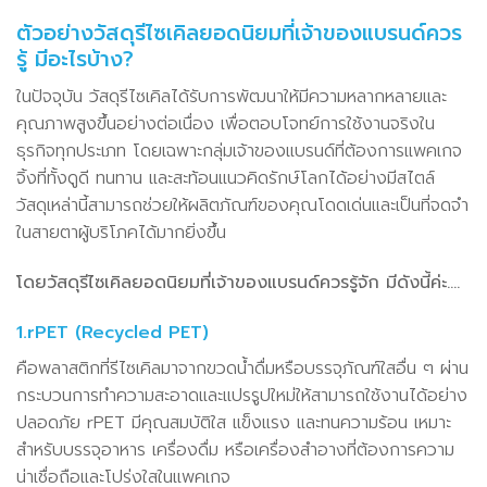
ตัวอย่างวัสดุรีไซเคิลยอดนิยมที่เจ้าของแบรนด์ควร
รู้ มีอะไรบ้าง?
ในปัจจุบัน วัสดุรีไซเคิลได้รับการพัฒนาให้มีความหลากหลายและ
คุณภาพสูงขึ้นอย่างต่อเนื่อง เพื่อตอบโจทย์การใช้งานจริงใน
ธุรกิจทุกประเภท โดยเฉพาะกลุ่มเจ้าของแบรนด์ที่ต้องการแพคเกจ
จิ้งที่ทั้งดูดี ทนทาน และสะท้อนแนวคิดรักษ์โลกได้อย่างมีสไตล์
วัสดุเหล่านี้สามารถช่วยให้ผลิตภัณฑ์ของคุณโดดเด่นและเป็นที่จดจำ
ในสายตาผู้บริโภคได้มากยิ่งขึ้น
โดยวัสดุรีไซเคิลยอดนิยมที่เจ้าของแบรนด์ควรรู้จัก มีดังนี้ค่ะ….
1.rPET (Recycled PET)
คือพลาสติกที่รีไซเคิลมาจากขวดน้ำดื่มหรือบรรจุภัณฑ์ใสอื่น ๆ ผ่าน
กระบวนการทำความสะอาดและแปรรูปใหม่ให้สามารถใช้งานได้อย่าง
ปลอดภัย rPET มีคุณสมบัติใส แข็งแรง และทนความร้อน เหมาะ
สำหรับบรรจุอาหาร เครื่องดื่ม หรือเครื่องสำอางที่ต้องการความ
น่าเชื่อถือและโปร่งใสในแพคเกจ