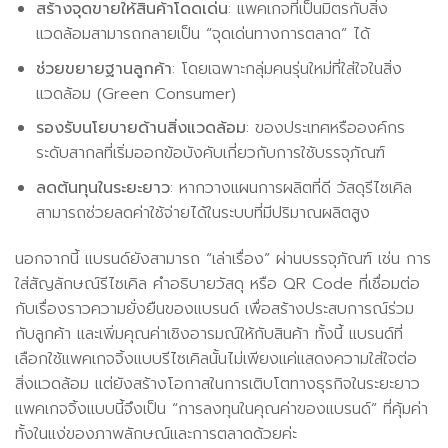
สร้างจุดขายให้สินค้าโดดเด่น
: แพคเกจที่เป็นมิตรกับสิ่ง
แวดล้อมสามารถกลายเป็น “จุดเด่นทางการตลาด” ได้
ช่วยขยายฐานลูกค้า
: โดยเฉพาะกลุ่มคนรุ่นใหม่ที่ใส่ใจในสิ่ง
แวดล้อม (Green Consumer)
รองรับนโยบายด้านสิ่งแวดล้อม
: ของประเทศหรือองค์กร
ระดับสากลที่เริ่มออกข้อบังคับเกี่ยวกับการใช้บรรจุภัณฑ์
ลดต้นทุนในระยะยาว
: หากวางแผนการผลิตที่ดี วัสดุรีไซเคิล
สามารถช่วยลดค่าใช้จ่ายได้ในระบบที่มีปริมาณผลิตสูง
นอกจากนี้ แบรนด์ยังสามารถ “เล่าเรื่อง” ผ่านบรรจุภัณฑ์ เช่น การ
ใส่สัญลักษณ์รีไซเคิล คำอธิบายวัสดุ หรือ QR Code ที่เชื่อมต่อ
กับเรื่องราวความยั่งยืนของแบรนด์ เพื่อสร้างประสบการณ์ร่วม
กับลูกค้า และเพิ่มคุณค่าเชิงอารมณ์ให้กับสินค้า ทั้งนี้ แบรนด์ที่
เลือกใช้แพคเกจจิ้งแบบรีไซเคิลนั้นไม่เพียงแค่แสดงความใส่ใจต่อ
สิ่งแวดล้อม แต่ยังสร้างโอกาสในการเติบโตทางธุรกิจในระยะยาว
แพคเกจจิ้งแบบนี้จึงเป็น “การลงทุนในคุณค่าของแบรนด์” ที่คุ้มค่า
ทั้งในแง่ของภาพลักษณ์และการตลาดด้วยค่ะ