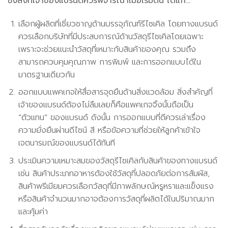
ซึ่งสิ่งที่เจ้าของแบรนด์ควรพิจารณาเมื่อเริ่มต้น ได้แก่…
เลือกผู้ผลิตที่เชี่ยวชาญด้านบรรจุภัณฑ์รีไซเคิล โดยทางแบรนด์
ควรเลือกบริษัทที่มีประสบการณ์ด้านวัสดุรีไซเคิลโดยเฉพาะ
เพราะจะช่วยแนะนำวัสดุที่เหมาะกับสินค้าของคุณ รวมถึง
สามารถควบคุมคุณภาพ การพิมพ์ และการออกแบบได้ใน
มาตรฐานเดียวกัน
ออกแบบแพคเกจให้สื่อสารจุดยืนด้านสิ่งแวดล้อม สิ่งสำคัญที่
เจ้าของแบรนด์ต้องไม่ลืมเลยก็คือแพคเกจจิ้งนั้นถือเป็น
“ตัวแทน” ของแบรนด์ ดังนั้น การออกแบบที่ดีควรเล่าเรื่อง
ความยั่งยืนผ่านดีไซน์ สี หรือข้อความที่ช่วยให้ลูกค้าเข้าใจ
เจตนารมณ์ของแบรนด์ได้ทันที
ประเมินความเหมาะสมของวัสดุรีไซเคิลกับสินค้าของทางแบรนด์
เช่น สินค้าประเภทอาหารต้องใช้วัสดุที่ปลอดภัยต่อการสัมผัส,
สินค้าพรีเมียมควรเลือกวัสดุที่มีภาพลักษณ์หรูหราและแข็งแรง
หรือสินค้าจำนวนมากอาจต้องการวัสดุที่ผลิตได้ในปริมาณมาก
และคุ้มค่า