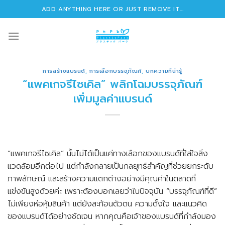
Skip
ADD ANYTHING HERE OR JUST REMOVE IT...
to
content
การสร้างแบรนด์
,
การเลือกบรรจุภัณฑ์
,
บทความที่น่ารู้
“แพคเกจรีไซเคิล” พลิกโฉมบรรจุภัณฑ์
เพิ่มมูลค่าแบรนด์
“แพคเกจรีไซเคิล” นั้นไม่ได้เป็นแค่ทางเลือกของแบรนด์ที่ใส่ใจสิ่ง
แวดล้อมอีกต่อไป แต่กำลังกลายเป็นกลยุทธ์สำคัญที่ช่วยยกระดับ
ภาพลักษณ์ และสร้างความแตกต่างอย่างมีคุณค่าในตลาดที่
แข่งขันสูงด้วยค่ะ เพราะต้องบอกเลยว่าในปัจจุบัน “บรรจุภัณฑ์ที่ดี”
ไม่เพียงห่อหุ้มสินค้า แต่ยังสะท้อนตัวตน ความตั้งใจ และแนวคิด
ของแบรนด์ได้อย่างชัดเจน หากคุณคือเจ้าของแบรนด์ที่กำลังมอง