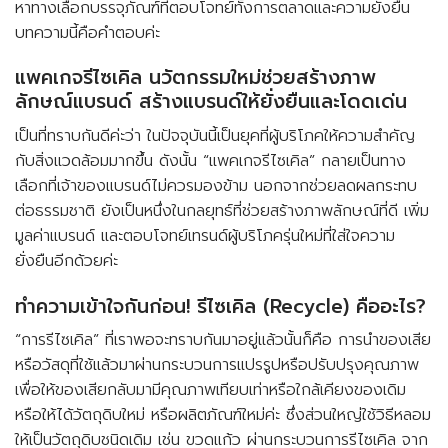
หาทางเลือกบรรจุภัณฑ์ที่ตอบโจทย์ทั้งการตลาดและความยั่งยืน
บทความนี้คือคำตอบค่ะ
แพคเกจรีไซเคิล นวัตกรรมใหม่ช่วยสร้างภาพ
ลักษณ์แบรนด์ สร้างแบรนด์ให้ยั่งยืนและโดดเด่น
เป็นที่ทราบกันดีค่ะว่า ในปัจจุบันนี้เป็นยุคที่ผู้บริโภคให้ความสำคัญ
กับสิ่งแวดล้อมมากขึ้น ดังนั้น “แพคเกจรีไซเคิล” กลายเป็นทาง
เลือกที่เจ้าของแบรนด์ไม่ควรมองข้าม นอกจากช่วยลดผลกระทบ
ต่อธรรมชาติ ยังเป็นหนึ่งในกลยุทธ์ที่ช่วยสร้างภาพลักษณ์ที่ดี เพิ่ม
มูลค่าแบรนด์ และตอบโจทย์เทรนด์ผู้บริโภครุ่นใหม่ที่ใส่ใจความ
ยั่งยืนอีกด้วยค่ะ
ทำความเข้าใจกันก่อน! รีไซเคิล (Recycle) คืออะไร?
“การรีไซเคิล” ที่เราพอจะทราบกันมาอยู่แล้วนั้นก็คือ การนำของเสีย
หรือวัสดุที่ใช้แล้วมาผ่านกระบวนการแปรรูปหรือปรับปรุงคุณภาพ
เพื่อให้ของเสียกลับมามีคุณภาพเทียบเท่าหรือใกล้เคียงของเดิม
หรือให้ได้วัตถุดิบใหม่ หรือผลิตภัณฑ์ใหม่ค่ะ ซึ่งส่วนใหญ่ใช้วิธีหลอม
ให้เป็นวัตถุดิบชนิดเดิม เช่น ขวดแก้ว ผ่านกระบวนการรีไซเคิล จาก