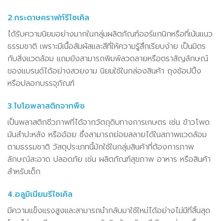
2.กระดาษคราฟท์รีไซเคิล
ได้รับความนิยมอย่างมากในกลุ่มผลิตภัณฑ์ออร์แกนิกหรือที่เน้นแนว
ธรรมชาติ เพราะมีเนื้อสัมผัสและสีที่ให้ความรู้สึกเรียบง่าย เป็นมิตร
กับสิ่งแวดล้อม แถมยังสามารถพิมพ์ลวดลายหรือตราสัญลักษณ์
ของแบรนด์ได้อย่างสวยงาม นิยมใช้ในกล่องสินค้า ถุงช้อปปิ้ง
หรือปลอกบรรจุภัณฑ์
3.ไบโอพลาสติกจากพืช
เป็นพลาสติกชีวภาพที่ได้จากวัตถุดิบทางการเกษตร เช่น ข้าวโพด
มันสำปะหลัง หรืออ้อย ซึ่งสามารถย่อยสลายได้ในสภาพแวดล้อม
ตามธรรมชาติ วัสดุประเภทนี้มักใช้ในกลุ่มสินค้าที่ต้องการภาพ
ลักษณ์สะอาด ปลอดภัย เช่น ผลิตภัณฑ์สุขภาพ อาหาร หรือสินค้า
สำหรับเด็ก
4.อลูมิเนียมรีไซเคิล
มีความแข็งแรงสูงและสามารถนำกลับมาใช้ใหม่ได้อย่างไม่มีที่สิ้นสุด