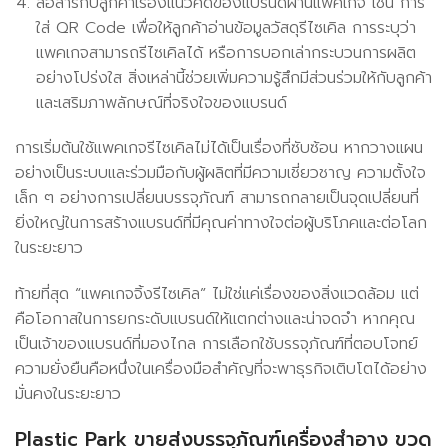
สื่อสารกับลูกค้าเรื่องแนวคิดของแบรนด์ผ่านแพคเกจ เช่น การ
ใส่ QR Code เพื่อให้ลูกค้าอ่านข้อมูลวัสดุรีไซเคิล การระบุว่า
แพคเกจสามารถรีไซเคิลได้ หรือการบอกเล่ากระบวนการผลิต
อย่างโปร่งใส สิ่งเหล่านี้ช่วยเพิ่มความรู้สึกมีส่วนร่วมให้กับลูกค้า
และเสริมภาพลักษณ์ที่จริงใจของแบรนด์
การเริ่มต้นใช้แพคเกจรีไซเคิลไม่ได้เป็นเรื่องที่ซับซ้อน หากวางแผน
อย่างเป็นระบบและร่วมมือกับผู้ผลิตที่มีความเชี่ยวชาญ ความตั้งใจ
เล็ก ๆ อย่างการเปลี่ยนบรรจุภัณฑ์ สามารถกลายเป็นจุดเปลี่ยนที่
ยิ่งใหญ่ในการสร้างแบรนด์ที่มีคุณค่าทางใจต่อผู้บริโภคและต่อโลก
ในระยะยาว
ท้ายที่สุด “แพคเกจจิ้งรีไซเคิล” ไม่ใช่แค่เรื่องของสิ่งแวดล้อม แต่
คือโอกาสในการยกระดับแบรนด์ให้แตกต่างและน่าจดจำ หากคุณ
เป็นเจ้าของแบรนด์ที่มองไกล การเลือกใช้บรรจุภัณฑ์ที่ตอบโจทย์
ความยั่งยืนคือหนึ่งในเครื่องมือสำคัญที่จะพาธุรกิจเติบโตได้อย่าง
มั่นคงในระยะยาว
Plastic Park ขายส่งบรรจุภัณฑ์เครื่องสำอาง ขวด