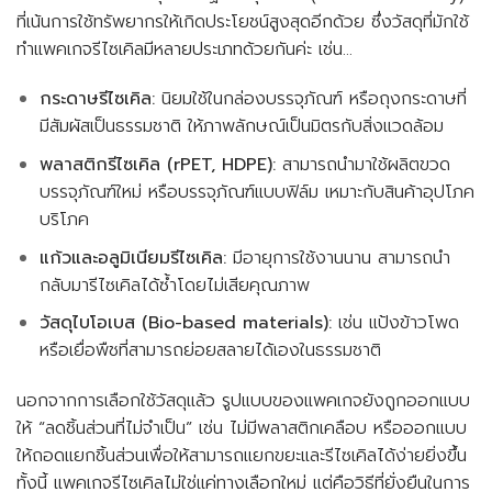
ที่เน้นการใช้ทรัพยากรให้เกิดประโยชน์สูงสุดอีกด้วย ซึ่งวัสดุที่มักใช้
ทำแพคเกจรีไซเคิลมีหลายประเภทด้วยกันค่ะ เช่น…
กระดาษรีไซเคิล:
นิยมใช้ในกล่องบรรจุภัณฑ์ หรือถุงกระดาษที่
มีสัมผัสเป็นธรรมชาติ ให้ภาพลักษณ์เป็นมิตรกับสิ่งแวดล้อม
พลาสติกรีไซเคิล (rPET, HDPE):
สามารถนำมาใช้ผลิตขวด
บรรจุภัณฑ์ใหม่ หรือบรรจุภัณฑ์แบบฟิล์ม เหมาะกับสินค้าอุปโภค
บริโภค
แก้วและอลูมิเนียมรีไซเคิล:
มีอายุการใช้งานนาน สามารถนำ
กลับมารีไซเคิลได้ซ้ำโดยไม่เสียคุณภาพ
วัสดุไบโอเบส (Bio-based materials):
เช่น แป้งข้าวโพด
หรือเยื่อพืชที่สามารถย่อยสลายได้เองในธรรมชาติ
นอกจากการเลือกใช้วัสดุแล้ว รูปแบบของแพคเกจยังถูกออกแบบ
ให้ “ลดชิ้นส่วนที่ไม่จำเป็น” เช่น ไม่มีพลาสติกเคลือบ หรือออกแบบ
ให้ถอดแยกชิ้นส่วนเพื่อให้สามารถแยกขยะและรีไซเคิลได้ง่ายยิ่งขึ้น
ทั้งนี้ แพคเกจรีไซเคิลไม่ใช่แค่ทางเลือกใหม่ แต่คือวิธีที่ยั่งยืนในการ