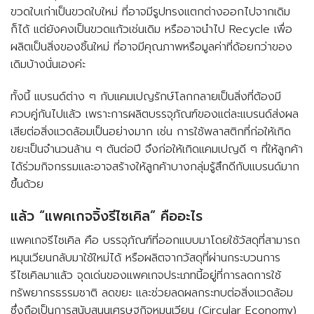
ขวดใบเก่าเป็นขวดใบใหม่ ที่อาจมีรูปทรงแตกต่างออกไปจากเดิม
ก็ได้ แต่ยังคงเป็นขวดแก้วเช่นเดิม หรืออาจนำไป Recycle เพื่อ
ผลิตเป็นสิ่งของชิ้นใหม่ ที่อาจมีคุณภาพหรือมูลค่าที่ด้อยกว่าของ
เดิมบ้างนั่นเองค่ะ
ทั้งนี้ แบรนด์ต่าง ๆ กับแคมเปญรักษ์โลกกลายเป็นสิ่งที่ต้องมี
ควบคู่กันไปแล้ว เพราะการผลิตบรรจุภัณฑ์ของแต่ละแบรนด์ส่งผล
เสียต่อสิ่งแวดล้อมเป็นอย่างมาก เช่น การใช้พลาสติกที่ก่อให้เกิด
ขยะเป็นจำนวนล้าน ๆ ตันต่อปี จึงก่อให้เกิดแคมเปญดี ๆ ที่ให้ลูกค้า
ได้ร่วมกิจกรรมและอาจสร้างให้ลูกค้าบางกลุ่มรู้สึกดีกับแบรนด์มาก
ขึ้นด้วย
แล้ว “แพคเกจจิ้งรีไซเคิล” คืออะไร
แพคเกจรีไซเคิล คือ บรรจุภัณฑ์ที่ออกแบบมาโดยใช้วัสดุที่สามารถ
หมุนเวียนกลับมาใช้ใหม่ได้ หรือผลิตจากวัสดุที่ผ่านกระบวนการ
รีไซเคิลมาแล้ว จุดเด่นของแพคเกจประเภทนี้อยู่ที่การลดการใช้
ทรัพยากรธรรมชาติ ลดขยะ และช่วยลดผลกระทบต่อสิ่งแวดล้อม
ซึ่งถือเป็นการสนับสนุนเศรษฐกิจหมุนเวียน (Circular Economy)