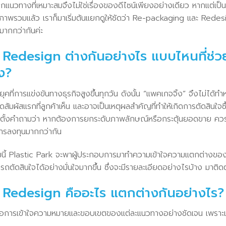
แนวทางที่เหมาะสมจึงไม่ใช่เรื่องของดีไซน์เพียงอย่างเดียว หากแต่เป็น
จภาพรวมแล้ว เราก็มาเริ่มต้นแยกดูให้ชัดว่า Re-packaging และ Red
มากกว่ากันค่ะ
Redesign ต่างกันอย่างไร แบบไหนที่ช่ว
ง?
็นยุคที่การแข่งขันทางธุรกิจสูงขึ้นทุกวัน ดังนั้น “แพคเกจจิ้ง” จึงไม่ได้ทำหน
ุดสัมผัสแรกที่ลูกค้าเห็น และอาจเป็นเหตุผลสำคัญที่ทำให้เกิดการตัดสินใจซื
ริ่มตั้งคำถามว่า หากต้องการยกระดับภาพลักษณ์หรือกระตุ้นยอดขาย ค
ารลงทุนมากกว่ากัน
มนี้ Plastic Park จะพาผู้ประกอบการมาทำความเข้าใจความแตกต่างของ
มารถตัดสินใจได้อย่างมั่นใจมากขึ้น ซึ่งจะมีรายละเอียดอย่างไรบ้าง มาติ
Redesign คืออะไร แตกต่างกันอย่างไร?
ือการเข้าใจความหมายและขอบเขตของแต่ละแนวทางอย่างชัดเจน เพราะแม้จ