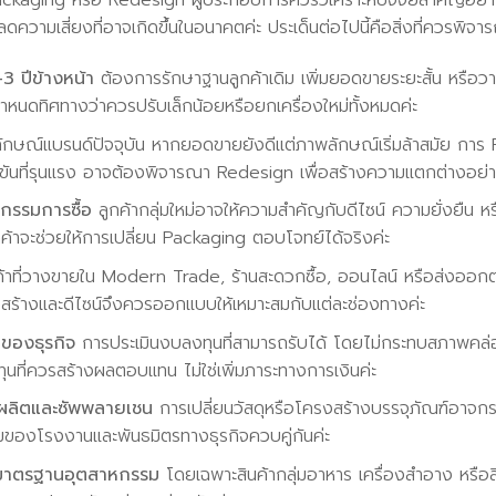
ackaging หรือ Redesign ผู้ประกอบการควรวิเคราะห์ปัจจัยสำคัญอย่าง
ความเสี่ยงที่อาจเกิดขึ้นในอนาคตค่ะ ประเด็นต่อไปนี้คือสิ่งที่ควรพิจ
3 ปีข้างหน้า
ต้องการรักษาฐานลูกค้าเดิม เพิ่มยอดขายระยะสั้น หรือวา
กำหนดทิศทางว่าควรปรับเล็กน้อยหรือยกเครื่องใหม่ทั้งหมดค่ะ
ษณ์แบรนด์ปัจจุบัน หากยอดขายยังดีแต่ภาพลักษณ์เริ่มล้าสมัย กา
ันที่รุนแรง อาจต้องพิจารณา Redesign เพื่อสร้างความแตกต่างอย่าง
ิกรรมการซื้อ
ลูกค้ากลุ่มใหม่อาจให้ความสำคัญกับดีไซน์ ความยั่งยืน
กค้าจะช่วยให้การเปลี่ยน Packaging ตอบโจทย์ได้จริงค่ะ
้าที่วางขายใน Modern Trade, ร้านสะดวกซื้อ, ออนไลน์ หรือส่งออก
ร้างและดีไซน์จึงควรออกแบบให้เหมาะสมกับแต่ละช่องทางค่ะ
ของธุรกิจ
การประเมินงบลงทุนที่สามารถรับได้ โดยไม่กระทบสภาพคล่อ
นที่ควรสร้างผลตอบแทน ไม่ใช่เพิ่มภาระทางการเงินค่ะ
ลิตและซัพพลายเชน
การเปลี่ยนวัสดุหรือโครงสร้างบรรจุภัณฑ์อาจกระท
มของโรงงานและพันธมิตรทางธุรกิจควบคู่กันค่ะ
าตรฐานอุตสาหกรรม
โดยเฉพาะสินค้ากลุ่มอาหาร เครื่องสำอาง หรือสิ