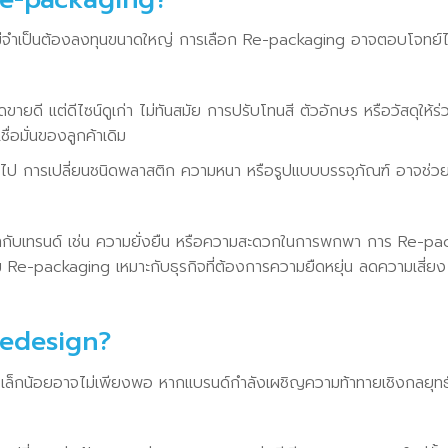
ม่จำเป็นต้องลงทุนขนาดใหญ่ การเลือก Re-packaging อาจตอบโจทย์
ยดี แต่ดีไซน์ดูเก่า ไม่ทันสมัย การปรับโทนสี ตัวอักษร หรือวัสดุให้ร่
อมั่นของลูกค้าเดิม
ินไป การเปลี่ยนชนิดพลาสติก ความหนา หรือรูปแบบบรรจุภัณฑ์ อาจช่วย
ข้ากับเทรนด์ เช่น ความยั่งยืน หรือความสะดวกในการพกพา การ Re-p
 Re-packaging เหมาะกับธุรกิจที่ต้องการความยืดหยุ่น ลดความเสี่
 Redesign?
ล็กน้อยอาจไม่เพียงพอ หากแบรนด์กำลังเผชิญความท้าทายเชิงกลยุท