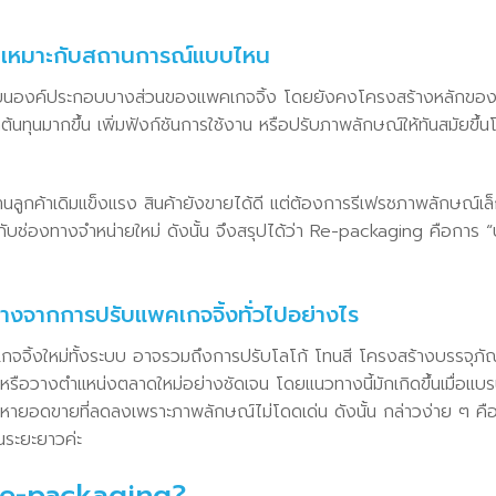
 เหมาะกับสถานการณ์แบบไหน
ยนองค์ประกอบบางส่วนของแพคเกจจิ้ง โดยยังคงโครงสร้างหลักของแบร
ดต้นทุนมากขึ้น เพิ่มฟังก์ชันการใช้งาน หรือปรับภาพลักษณ์ให้ทันสมัยขึ้
ฐานลูกค้าเดิมแข็งแรง สินค้ายังขายได้ดี แต่ต้องการรีเฟรชภาพลักษณ์เล
าะกับช่องทางจำหน่ายใหม่ ดังนั้น จึงสรุปได้ว่า Re-packaging คือการ “ป
างจากการปรับแพคเกจจิ้งทั่วไปอย่างไร
ิ้งใหม่ทั้งระบบ อาจรวมถึงการปรับโลโก้ โทนสี โครงสร้างบรรจุภัณ
หรือวางตำแหน่งตลาดใหม่อย่างชัดเจน โดยแนวทางนี้มักเกิดขึ้นเมื่อแบรน
ายอดขายที่ลดลงเพราะภาพลักษณ์ไม่โดดเด่น ดังนั้น กล่าวง่าย ๆ คื
นระยะยาวค่ะ
 Re-packaging?