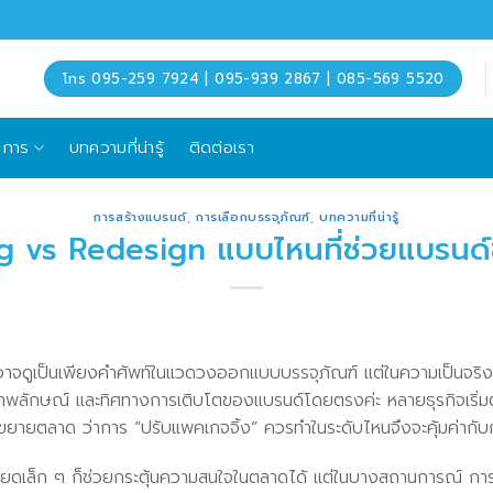
โทร 095-259 7924 | 095-939 2867 | 085-569 5520
ิการ
บทความที่น่ารู้
ติดต่อเรา
การสร้างแบรนด์
,
การเลือกบรรจุภัณฑ์
,
บทความที่น่ารู้
 vs Redesign แบบไหนที่ช่วยแบรนด์
ดูเป็นเพียงคำศัพท์ในแวดวงออกแบบบรรจุภัณฑ์ แต่ในความเป็นจริง
พลักษณ์ และทิศทางการเติบโตของแบรนด์โดยตรงค่ะ หลายธุรกิจเริ่มตั้งคำถ
นขยายตลาด ว่าการ “ปรับแพคเกจจิ้ง” ควรทำในระดับไหนจึงจะคุ้มค่ากั
อียดเล็ก ๆ ก็ช่วยกระตุ้นความสนใจในตลาดได้ แต่ในบางสถานการณ์ การย