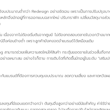
ใช้งบประมาณต่ำกว่า Redesign อย่างชัดเจน เพราะเป็นการปรับปรุง
่ายหลักจึงมักอยู่ที่การออกแบบฉลากใหม่ ปรับกราฟิก เปลี่ยนวัสดุบางส่
ต
ั้น เนื่องจากไม่ต้องเริ่มต้นจากศูนย์ ไม่ต้องทดสอบตลาดในวงกว้างม
์จึงค่อนข้างต่ำ เพราะลูกค้ายังคงจดจำแบรนด์ได้เหมือนเดิม
ามารถช่วยเพิ่มความสดใหม่ให้สินค้า กระตุ้นยอดขายในช่วงสั้นถึงกล
อย่างเหมาะสม อย่างไรก็ตาม การเติบโตที่เกิดขึ้นมักอยู่ในระดับ “เสริ
ะกับแบรนด์ที่ต้องการควบคุมงบประมาณ ลดความเสี่ยง และคาดหวังผลลัพ
งทุนที่มีขอบเขตกว้างกว่า ต้นทุนจึงสูงกว่าอย่างมีนัยสำคัญ ค่าใช้จ่
 การพัฒนาต้นแบบ การทดสอบตลาด ไปจนถึงการปรับไลน์การผลิตและเ