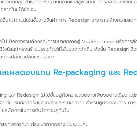
อเปลี่ยนกลุ่มเป้าหมาย เช่น จากตลาดแมสสู่พรีเมียม การออกแบบใหม่ทั้
ลาดใหม่ได้ชัดเจน
้งไม่โดดเด่นในชั้นวางสินค้า การ Redesign สามารถสร้างความแตกต่า
กล่าวไป ยังอาจรวมถึงกรณีการขยายตลาดสู่ Modern Trade หรือการส่ง
ีไซน์และโครงสร้างบรรจุภัณฑ์ที่เข้มงวดกว่าเดิม ดังนั้น Redesign จึง
การเปลี่ยนแปลงที่ชัดเจนค่ะ
ุนและผลตอบแทน Re-packaging และ Red
ng และ Redesign ไม่ได้ขึ้นอยู่กับความสวยงามเพียงอย่างเดียว แต่เ
 ที่แบรนด์จะได้รับในระยะสั้นและระยะยาวค่ะ สำหรับผู้ประกอบการ การป
 และโอกาสในการเติบโตควบคู่กันไป
รามาแยกพิจารณาแต่ละแนวทางอย่างเป็นระบบค่ะ