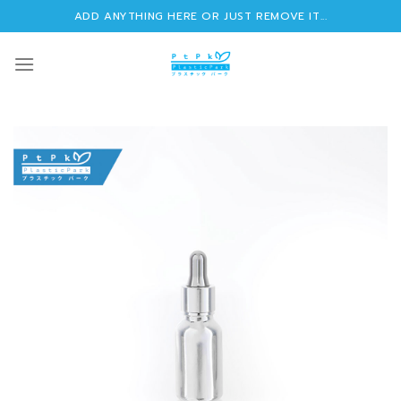
Skip
ADD ANYTHING HERE OR JUST REMOVE IT...
to
content