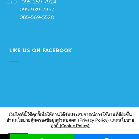
มือถือ :
095-259-7924
095-939-2867
085-569-5520
LIKE US ON FACEBOOK
เว็บไซต์นี้ใช้คุกกี้เพื่อให้ท่านได้รับประสบการณ์การใช้งานที่ดียิ่งขึ้น
อ่านนโยบายคุ้มครองข้อมูลส่วนบุคคล (Privacy Policy)
และ
นโยบาย
คุกกี้ (Cookie Policy)
Copyright 2026 © Designed & Developed by PlasticPark
Store
Accept