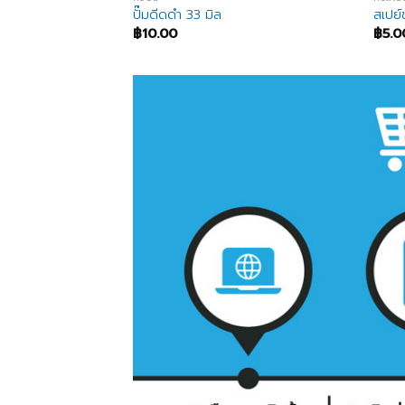
ปั๊มดีดดำ 33 มิล
สเปย์
฿
10.00
฿
5.0