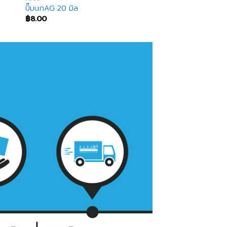
ปั๊มนกAG 20 มิล
฿
8.00