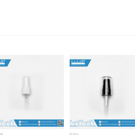
รย์
หัวปั๊ม