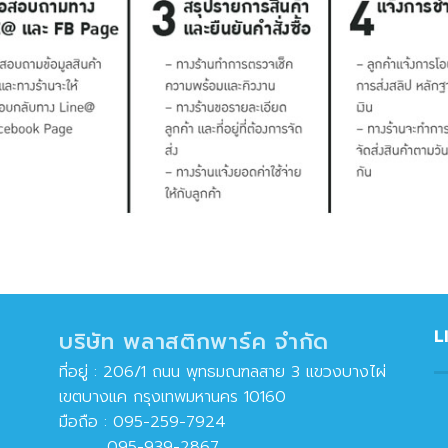
L
บริษัท พลาสติกพาร์ค จำกัด
ที่อยู่ : 206/1 ถนน พุทธมณฑลสาย 3 แขวงบางไผ่
เขตบางแค กรุงเทพมหานคร 10160
มือถือ :
095-259-7924
095-939-2867