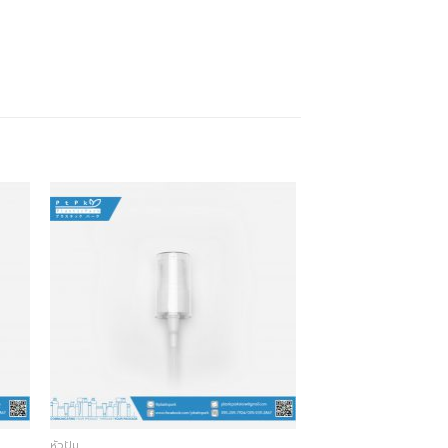
หัวปั๊ม