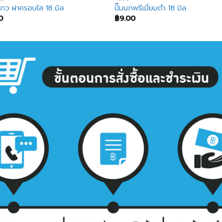
ขาว ฝาครอบใส 18 มิล
ปั๊มนกพรีเมี่ยมดำ 18 มิล
0
฿
9.00