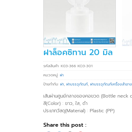
ฝาล็อคซิทาน 20 มิล
รหัสสินค้า:
K03-366 KO3-301
หมวดหมู่:
ฝา
ป้ายกำกับ:
ฝา
,
ฝาบรรจุภัณฑ์
,
ฝาบรรจุภัณฑ์เครื่องสำอาง
เส้นผ่านศูนย์กลางของคอขวด (Bottle neck 
สี(Color) : ขาว, ใส, ดำ
ประเภทวัสดุ(Material) : Plastic (PP)
Share this post :