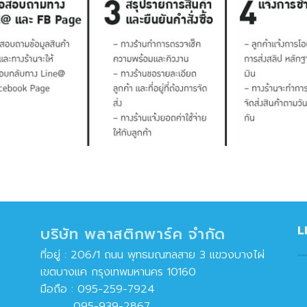
L
บริษัท พลาสติกพาร์ค จำกัด
ที่อยู่ : 206/1 ถนน พุทธมณฑลสาย 3 แขวงบางไผ่
เขตบางแค กรุงเทพมหานคร 10160
มือถือ :
095-259-7924
095-939-2867