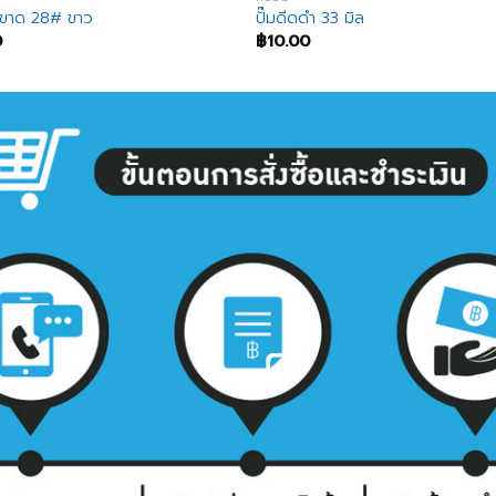
ดขาด 28# ขาว
ปั๊มดีดดำ 33 มิล
0
฿
10.00