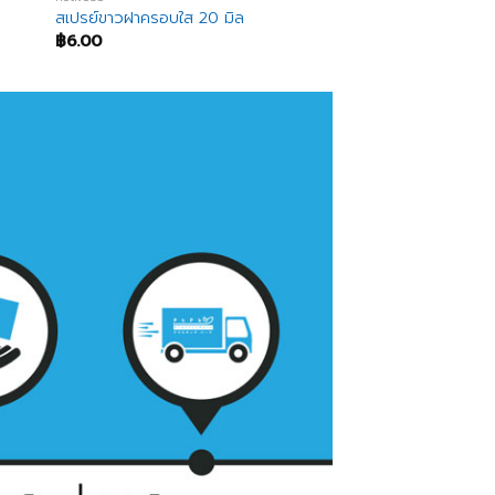
สเปรย์ขาวฝาครอบใส 20 มิล
฿
6.00