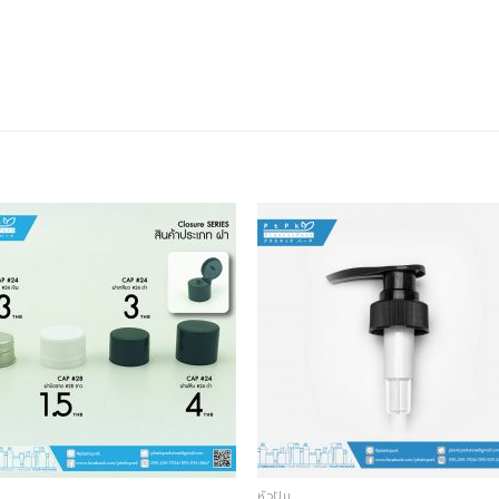
หัวปั๊ม