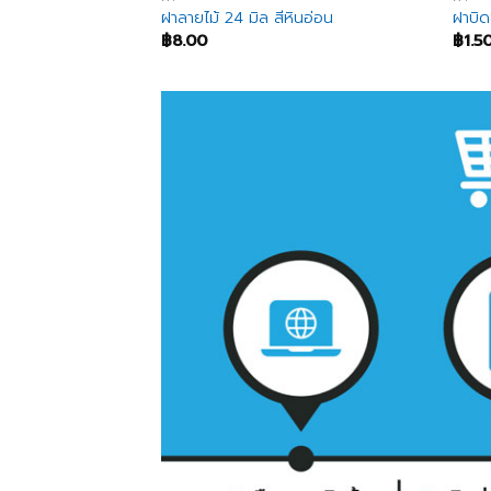
 มิล
ฝาลายไม้ 24 มิล สีหินอ่อน
ฝาบิ
฿
8.00
฿
1.5