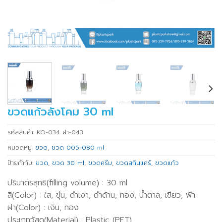
ขวดแก้วลังโคม 30 ml
รหัสสินค้า:
KO-034 ฝา-043
หมวดหมู่:
ขวด
,
ขวด 005-080 ml
ป้ายกำกับ:
ขวด
,
ขวด 30 ml
,
ขวดครีม
,
ขวดสกินแคร์
,
ขวดแก้ว
ปริมาตรสุทธิ(filling volume) : 30 ml
สี(Color) : ใส, ขุ่น, ดำเงา, ดำด้าน, ทอง, น้ำตาล, เขียว, ฟ้า
ฝา(Color) : เงิน, ทอง
ประเภทวัสดุ(Material) : Plastic (PET)