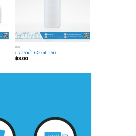
ขวด
ขวดยาน้ำ 60 ml กลม
฿
3.00