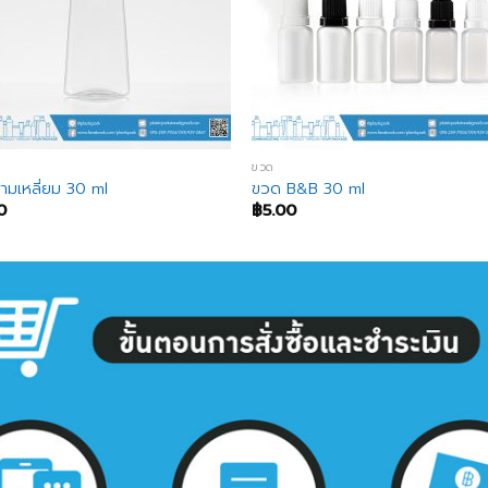
ขวด
ามเหลี่ยม 30 ml
ขวด B&B 30 ml
0
฿
5.00