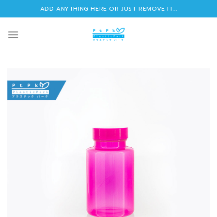
Skip
ADD ANYTHING HERE OR JUST REMOVE IT...
to
content