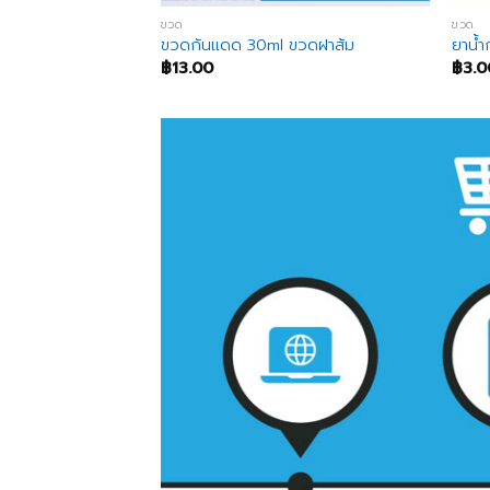
ขวด
ขวด
 ml
ขวดกันแดด 30ml ขวดฝาส้ม
ยาน้ำ
฿
13.00
฿
3.0