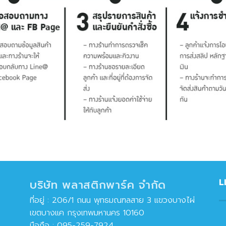
L
บริษัท พลาสติกพาร์ค จำกัด
ที่อยู่ : 206/1 ถนน พุทธมณฑลสาย 3 แขวงบางไผ่
เขตบางแค กรุงเทพมหานคร 10160
มือถือ :
095-259-7924