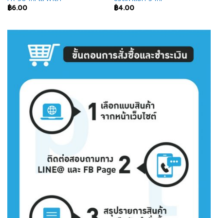
฿
6.00
฿
4.00