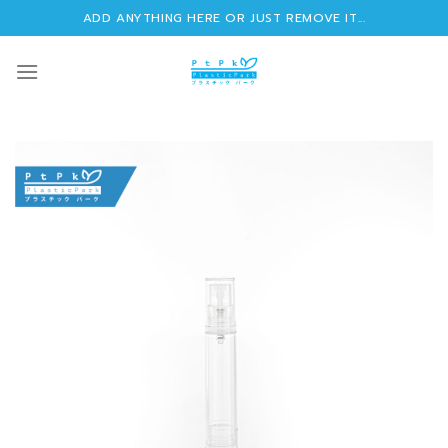
Skip
ADD ANYTHING HERE OR JUST REMOVE IT...
to
content