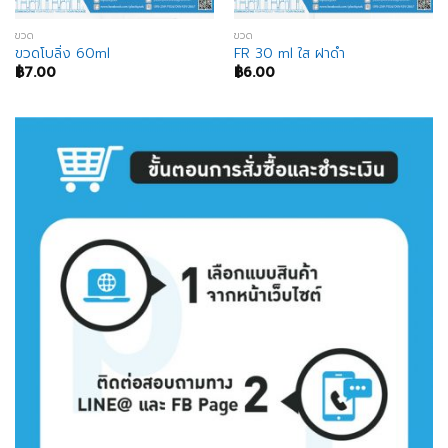
ขวด
ขวด
ขวดโบลิ่ง 60ml
FR 30 ml ใส ฝาดำ
฿
7.00
฿
6.00