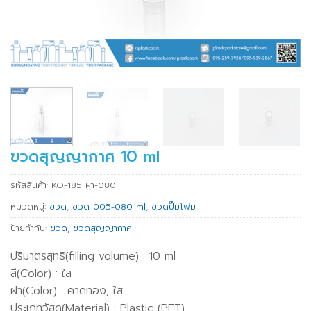
ขวดสุญญากาศ 10 ml
รหัสสินค้า:
KO-185 ฝา-080
หมวดหมู่:
ขวด
,
ขวด 005-080 ml
,
ขวดปั๊มโฟม
ป้ายกำกับ:
ขวด
,
ขวดสุญญากาศ
ปริมาตรสุทธิ(filling volume) : 10 ml
สี(Color) : ใส
ฝา(Color) : คาดทอง, ใส
ประเภทวัสดุ(Material) : Plastic (PET)