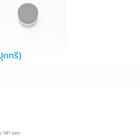
ุกทรี)
อบ 141 mm