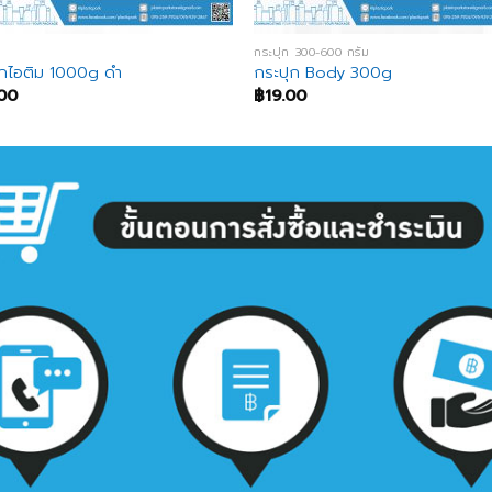
กระปุก 300-600 กรัม
ุกไอติม 1000g ดำ
กระปุก Body 300g
00
฿
19.00