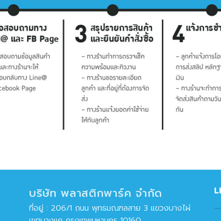
L
บริษัท พลาสติกพาร์ค จำกัด
ที่อยู่ : 206/1 ถนน พุทธมณฑลสาย 3 แขวงบางไผ่
เขตบางแค กรุงเทพมหานคร 10160