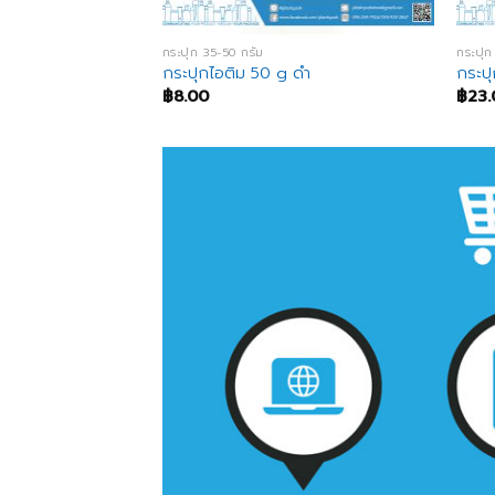
กระปุก 35-50 กรัม
กระปุก
g ใส
กระปุกไอติม 50 g ดำ
กระป
฿
8.00
฿
23.