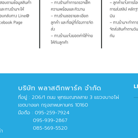
L
บริษัท พลาสติกพาร์ค จำกัด
ที่อยู่ : 206/1 ถนน พุทธมณฑลสาย 3 แขวงบางไผ่
เขตบางแค กรุงเทพมหานคร 10160
มือถือ :
095-259-7924
095-939-2867
085-569-5520
่า