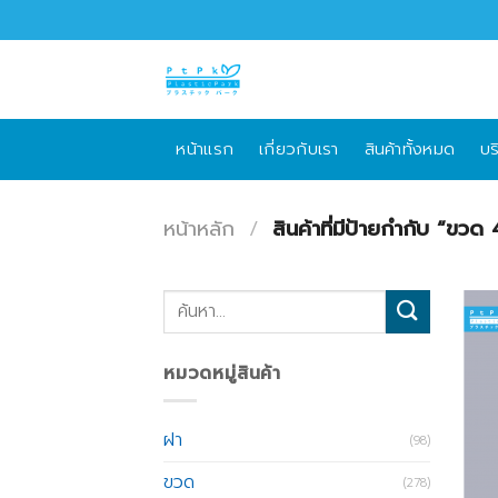
Skip
to
content
หน้าแรก
เกี่ยวกับเรา
สินค้าทั้งหมด
บร
หน้าหลัก
/
สินค้าที่มีป้ายกำกับ “ขว
ค้นหา:
หมวดหมู่สินค้า
ฝา
(98)
ขวด
(278)