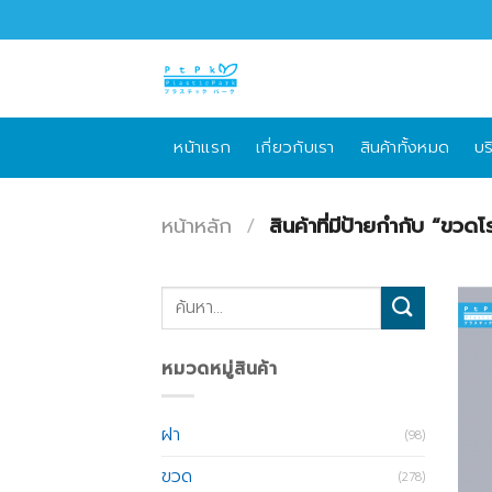
Skip
to
content
หน้าแรก
เกี่ยวกับเรา
สินค้าทั้งหมด
บร
หน้าหลัก
/
สินค้าที่มีป้ายกำกับ “ขวด
ค้นหา:
หมวดหมู่สินค้า
ฝา
(98)
ขวด
(278)