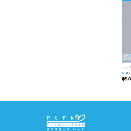
ขวด 
ขวด 
฿
5.