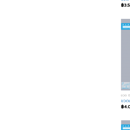
฿
3.
ขวด 
ขวดแ
฿
4.