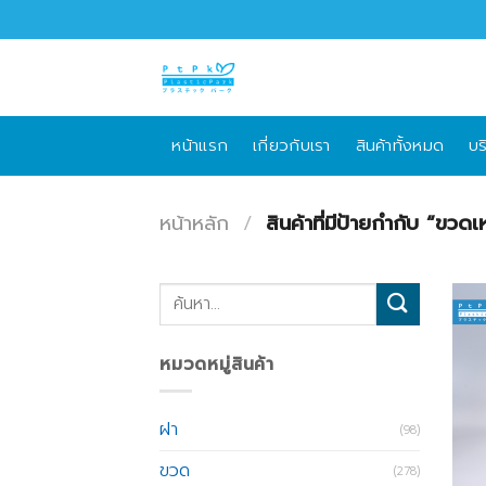
Skip
to
content
หน้าแรก
เกี่ยวกับเรา
สินค้าทั้งหมด
บร
หน้าหลัก
/
สินค้าที่มีป้ายกำกับ “ขวดเห
ค้นหา:
หมวดหมู่สินค้า
ฝา
(98)
ขวด
(278)