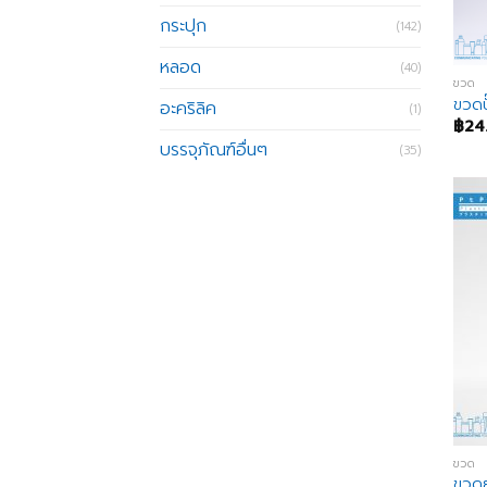
กระปุก
(142)
หลอด
(40)
ขวด
ขวดป
อะคริลิค
(1)
฿
24
บรรจุภัณฑ์อื่นๆ
(35)
ขวด
ขวดย