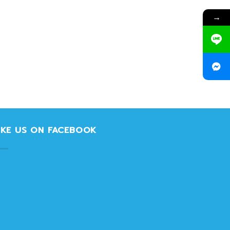
→
IKE US ON FACEBOOK