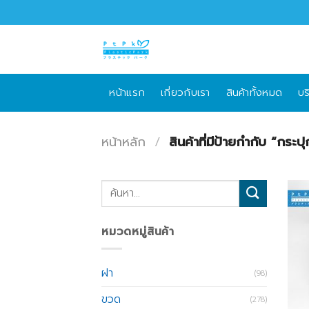
Skip
to
content
หน้าแรก
เกี่ยวกับเรา
สินค้าทั้งหมด
บร
หน้าหลัก
/
สินค้าที่มีป้ายกำกับ “กร
ค้นหา:
หมวดหมู่สินค้า
ฝา
(98)
ขวด
(278)