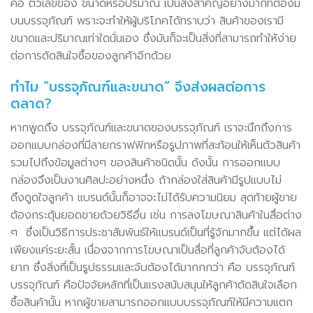
คือ ตัวเลขของ ขนาดหรือปริมาณ เป็นสิ่งสำคัญอย่างมากที่ต้องมี
บนบรรจุภัณฑ์ พราะจะทำให้ผู้บริโภคได้ทราบว่า สินค้าของเรามี
ขนาดและปริมาณเท่าใดนั่นเอง ซึ่งมันก็จะเป็นสิ่งที่สามารถทำให้ง่าย
ต่อการตัดสินใจซื้อของลูกค้าอีกด้วย
ทำไม “บรรจุภัณฑ์และขนาด” จึงส่งผลต่อการ
ตลาด?
หากพูดถึง บรรจุภัณฑ์และขนาดของบรรจุภัณฑ์ เราจะนึกถึงการ
ออกแบบกล่องที่มีลายกราฟฟิกหรือรูปภาพที่สะท้อนให้เห็นตัวสินค้า
รวมไปถึงข้อมูลต่างๆ ของสินค้าชนิดนั้น ดังนั้น การออกแบบ
กล่องจึงเป็นงานศิลปะอย่างหนึ่ง ถ้ากล่องใส่สินค้ามีรูปแบบไม่
ดึงดูดใจลูกค้า แบรนด์นั้นก็อาจจะไม่ได้รับความนิยม สุดท้ายผู้ขาย
ต้องกระตุ้นยอดขายด้วยวิธีอื่น เช่น การลงโฆษณาสินค้าในสื่อต่าง
ๆ ซึ่งเป็นวิธีการประชาสัมพันธ์ให้แบรนด์เป็นที่รู้จักมากขึ้น แต่ได้ผล
เพียงแค่ระยะสั้น เนื่องจากการโฆษณาเป็นสื่อที่ลูกค้าจับต้องได้
ยาก ซึ่งสิ่งที่เป็นรูปธรรมและจับต้องได้มากกกว่า คือ บรรจุภัณฑ์
บรรจุภัณฑ์ คือปัจจัยหลักที่เป็นแรงสนับสนุนให้ลูกค้าตัดสินใจเลือก
ซื้อสินค้านั้น หากผู้ขายสามารถออกแบบบรรจุภัณฑ์ให้มีความแตก