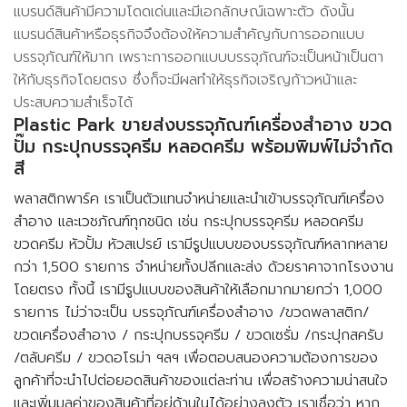
แบรนด์สินค้ามีความโดดเด่นและมีเอกลักษณ์เฉพาะตัว ดังนั้น
แบรนด์สินค้าหรือธุรกิจจึงต้องให้ความสำคัญกับการออกแบบ
บรรจุภัณฑ์ให้มาก เพราะการออกแบบบรรจุภัณฑ์จะเป็นหน้าเป็นตา
ให้กับธุรกิจโดยตรง ซึ่งก็จะมีผลทำให้ธุรกิจเจริญก้าวหน้าและ
ประสบความสำเร็จได้
Plastic Park ขายส่งบรรจุภัณฑ์เครื่องสำอาง ขวด
ปั๊ม กระปุกบรรจุครีม หลอดครีม พร้อมพิมพ์ไม่จำกัด
สี
พลาสติกพาร์ค เราเป็นตัวแทนจำหน่ายและนำเข้าบรรจุภัณฑ์เครื่อง
สำอาง และเวชภัณฑ์ทุกชนิด เช่น กระปุกบรรจุครีม หลอดครีม
ขวดครีม หัวปั้ม หัวสเปรย์ เรามีรูปแบบของบรรจุภัณฑ์หลากหลาย
กว่า 1,500 รายการ จำหน่ายทั้งปลีกและส่ง ด้วยราคาจากโรงงาน
โดยตรง ทั้งนี้ เรามีรูปแบบของสินค้าให้เลือกมากมายกว่า 1,000
รายการ ไม่ว่าจะเป็น บรรจุภัณฑ์เครื่องสำอาง /ขวดพลาสติก/
ขวดเครื่องสำอาง / กระปุกบรรจุครีม / ขวดเซรั่ม /กระปุกสครับ
/ตลับครีม / ขวดอโรม่า ฯลฯ เพื่อตอบสนองความต้องการของ
ลูกค้าที่จะนำไปต่อยอดสินค้าของแต่ละท่าน เพื่อสร้างความน่าสนใจ
และเพิ่มมูลค่าของสินค้าที่อยู่ด้านในได้อย่างลงตัว เราเชื่อว่า หาก