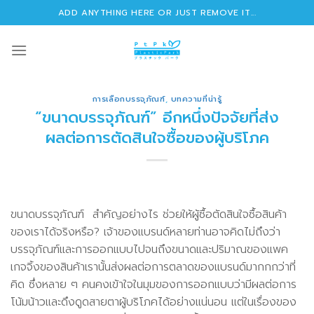
Skip
ADD ANYTHING HERE OR JUST REMOVE IT...
to
content
การเลือกบรรจุภัณฑ์
,
บทความที่น่ารู้
“ขนาดบรรจุภัณฑ์” อีกหนึ่งปัจจัยที่ส่ง
ผลต่อการตัดสินใจซื้อของผู้บริโภค
ขนาดบรรจุภัณฑ์ สำคัญอย่างไร ช่วยให้ผู้ซื้อตัดสินใจซื้อสินค้า
ของเราได้จริงหรือ? เจ้าของแบรนด์หลายท่านอาจคิดไม่ถึงว่า
บรรจุภัณฑ์และการออกแบบไปจนถึงขนาดและปริมาณของแพค
เกจจิ้งของสินค้าเรานั้นส่งผลต่อการตลาดของแบรนด์มากกกว่าที่
คิด ซึ่งหลาย ๆ คนคงเข้าใจในมุมของการออกแบบว่ามีผลต่อการ
โน้มน้าวและดึงดูดสายตาผู้บริโภคได้อย่างแน่นอน แต่ในเรื่องของ