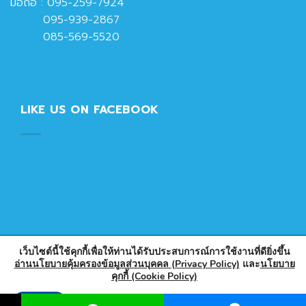
มือถือ :
095-259-7924
095-939-2867
085-569-5520
LIKE US ON FACEBOOK
เว็บไซต์นี้ใช้คุกกี้เพื่อให้ท่านได้รับประสบการณ์การใช้งานที่ดียิ่งขึ้น
อ่านนโยบายคุ้มครองข้อมูลส่วนบุคคล (Privacy Policy)
และ
นโยบาย
Copyright 2026 © Designed & Developed by PlasticPark
คุกกี้ (Cookie Policy)
Store
Accept