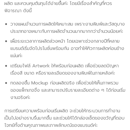
ผลิต และควบคุมต้นทุนได้ง่ายขึ้นค่ะ โดยมีเรื่องสำคัญที่ควร
พิจารณา ดังนี้
วางแผนจำนวนการผลิตให้เหมาะสม เพราะงานพิมพ์และวัสดุบาง
ประเภทอาจเหมาะกับการผลิตจำนวนมากมากกว่าจำนวนน้อยค่ะ
เผื่อระยะเวลาการผลิตล่วงหน้า โดยเฉพาะช่วงกลางปีที่หลาย
แบรนด์เริ่มจัดโปรโมชั่นพร้อมกัน อาจทำให้คิวการผลิตค่อนข้าง
แน่นค่ะ
เตรียมไฟล์ Artwork ให้พร้อมก่อนผลิต เพื่อช่วยลดปัญหา
เรื่องสี ขนาด หรือรายละเอียดของงานพิมพ์ในภายหลังค่ะ
ทดลองขึ้น Mockup ก่อนผลิตจริง เพื่อช่วยให้เห็นภาพรวม
ของแพ็กเกจจิ้ง และสามารถปรับรายละเอียดต่าง ๆ ได้ก่อนเริ่ม
งานจริงค่ะ
การเตรียมความพร้อมก่อนเริ่มผลิต จะช่วยให้กระบวนการทำงาน
เป็นไปอย่างราบรื่นมากขึ้น และช่วยให้ได้กล่องเซ็ตของขวัญที่ตอบ
โจทย์ทั้งด้านคุณภาพและภาพลักษณ์ของแบรนด์ค่ะ