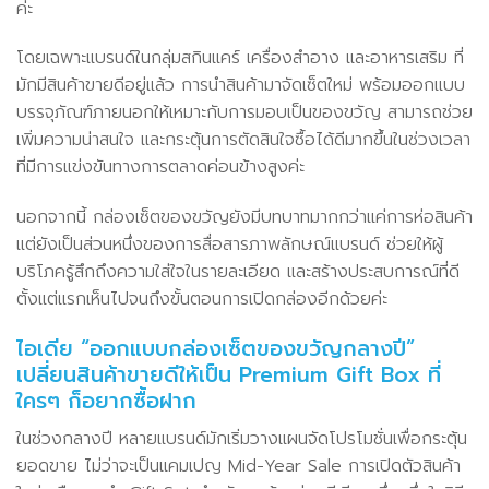
ค่ะ
โดยเฉพาะแบรนด์ในกลุ่มสกินแคร์ เครื่องสำอาง และอาหารเสริม ที่
มักมีสินค้าขายดีอยู่แล้ว การนำสินค้ามาจัดเซ็ตใหม่ พร้อมออกแบบ
บรรจุภัณฑ์ภายนอกให้เหมาะกับการมอบเป็นของขวัญ สามารถช่วย
เพิ่มความน่าสนใจ และกระตุ้นการตัดสินใจซื้อได้ดีมากขึ้นในช่วงเวลา
ที่มีการแข่งขันทางการตลาดค่อนข้างสูงค่ะ
นอกจากนี้ กล่องเซ็ตของขวัญยังมีบทบาทมากกว่าแค่การห่อสินค้า
แต่ยังเป็นส่วนหนึ่งของการสื่อสารภาพลักษณ์แบรนด์ ช่วยให้ผู้
บริโภครู้สึกถึงความใส่ใจในรายละเอียด และสร้างประสบการณ์ที่ดี
ตั้งแต่แรกเห็นไปจนถึงขั้นตอนการเปิดกล่องอีกด้วยค่ะ
ไอเดีย “ออกแบบกล่องเซ็ตของขวัญกลางปี”
เปลี่ยนสินค้าขายดีให้เป็น Premium Gift Box ที่
ใครๆ ก็อยากซื้อฝาก
ในช่วงกลางปี หลายแบรนด์มักเริ่มวางแผนจัดโปรโมชั่นเพื่อกระตุ้น
ยอดขาย ไม่ว่าจะเป็นแคมเปญ Mid-Year Sale การเปิดตัวสินค้า