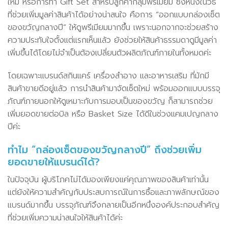
ใหม่ หรือการทำ Gift Set สำหรับลูกค้ากลุ่มพรีเมียม ซึ่งหนึ่งในวิธี
ที่ช่วยเพิ่มมูลค่าสินค้าได้อย่างน่าสนใจ คือการ “ออกแบบกล่องเซ็ต
ของขวัญกลางปี” ให้ดูพรีเมียมมากขึ้น เพราะนอกจากจะช่วยสร้าง
ความประทับใจตั้งแต่แรกเห็นแล้ว ยังช่วยให้สินค้าธรรมดาดูมีมูลค่า
เพิ่มขึ้นได้โดยไม่จำเป็นต้องเปลี่ยนตัวผลิตภัณฑ์ภายในทั้งหมดค่ะ
โดยเฉพาะแบรนด์สกินแคร์ เครื่องสำอาง และอาหารเสริม ที่มักมี
สินค้าขายดีอยู่แล้ว การนำสินค้ามาจัดเซ็ตใหม่ พร้อมออกแบบบรรจุ
ภัณฑ์ภายนอกให้ดูเหมาะกับการมอบเป็นของขวัญ ก็สามารถช่วย
เพิ่มยอดขายต่อบิล หรือ Basket Size ได้ดีในช่วงแคมเปญกลาง
ปีค่ะ
ทำไม “กล่องเซ็ตของขวัญกลางปี” ถึงช่วยเพิ่ม
ยอดขายให้แบรนด์ได้?
ในปัจจุบัน ผู้บริโภคไม่ได้มองเพียงแค่คุณภาพของสินค้าเท่านั้น
แต่ยังให้ความสำคัญกับประสบการณ์ในการซื้อและภาพลักษณ์ของ
แบรนด์มากขึ้น บรรจุภัณฑ์จึงกลายเป็นอีกหนึ่งองค์ประกอบสำคัญ
ที่ช่วยเพิ่มความน่าสนใจให้สินค้าได้ค่ะ