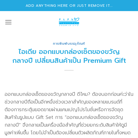
Skip
ADD ANYTHING HERE OR JUST REMOVE IT...
to
content
การพิมพ์บรรจุภัณฑ์
ไอเดีย ออกแบบกล่องเซ็ตของขวัญ
กลางปี เปลี่ยนสินค้าเป็น Premium Gift
ออกแบบกล่องเซ็ตของขวัญกลางปี ดีไหม? ต้องบอกก่อนค่ะว่าใน
ช่วงกลางปีถือเป็นอีกหนึ่งช่วงเวลาสำคัญของหลายแบรนด์ที่
ต้องการกระตุ้นยอดขายผ่านแคมเปญโปรโมชั่นหรือการจัดชุด
สินค้าในรูปแบบ Gift Set การ “ออกแบบกล่องเซ็ตของขวัญ
กลางปี” จึงกลายเป็นเครื่องมือสำคัญที่ช่วยยกระดับสินค้าให้ดูมี
มูลค่าเพิ่มขึ้น โดยไม่จำเป็นต้องเปลี่ยนตัวผลิตภัณฑ์ภายในทั้งหมด