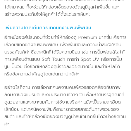
ได้เหมาะสม ก็จะช่วยให้กล่องเซ็ตของขวัญดูมีมูลค่าเพิ่มขึ้น และ
สร้างความประทับใจให้ลูกค้าได้ตั้งแต่แรกเห็นค่ะ
เพิ่มความโดดเด่นด้วยเทคนิคงานพิมพ์พิเศษ
อีกหนึ่งองค์ประกอบที่ช่วยทำให้กล่องดู Premium มากขึ้น คือการ
เลือกใช้เทคนิคงานพิมพ์พิเศษ เพื่อเพิ่มมิติและความน่าสนใจให้กับ
บรรจุภัณฑ์ค่ะ ซึ่งเทคนิคที่ได้รับความนิยม เช่น การปั๊มฟอยล์โลโก้
การเคลือบด้านแบบ Soft Touch การทำ Spot UV หรือการปั๊ม
นูน-ปั๊มจม ซึ่งช่วยให้กล่องดูมีรายละเอียดมากขึ้น และทำให้โลโก้
หรือข้อความสำคัญดูโดดเด่นกว่าปกติค่ะ
อย่างไรก็ตาม การเลือกเทคนิคงานพิมพ์ควรสอดคล้องกับภาพ
ลักษณ์ของแบรนด์และงบประมาณที่วางไว้ เพื่อให้ได้บรรจุภัณฑ์ที่
ดูสวยงามและเหมาะสมกับการใช้งานจริงค่ะ แม้จะเป็นรายละเอียด
เล็กน้อย แต่เทคนิคงานพิมพ์สามารถช่วยยกระดับภาพรวมของ
สินค้า และทำให้กล่องเซ็ตของขวัญดูน่าสนใจมากขึ้นได้อย่างชัดเจน
ค่ะ