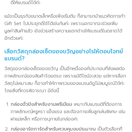
ดีให้แบรนด์ได้ค่ะ
แม้จะเป็นธุรกิจขนาดเล็กหรือเพิ่งเริ่มต้น ก็สามารถนำแนวคิดการทำ
Gift Set ไปประยุกต์ใช้ได้เช่นกันค่ะ เพราะนอกจากจะช่วยเพิ่ม
มูลค่าสินค้าแล้ว ยังช่วยสร้างความแตกต่างให้แบรนด์ในตลาดได้
อีกด้วยค่ะ
เลือกวัสดุกล่องเซ็ตของขวัญอย่างไรให้ตอบโจทย์
แบรนด์?
วัสดุของกล่องเซ็ตของขวัญ เป็นอีกหนึ่งองค์ประกอบที่ส่งผลต่อ
ภาพลักษณ์ของสินค้าโดยตรง เพราะแม้ดีไซน์จะสวย แต่หากเลือก
วัสดุไม่เหมาะสม ก็อาจทำให้ภาพรวมของแบรนด์ดูไม่สมบูรณ์ได้ค่ะ
โดยสิ่งที่ควรพิจารณา มีดังนี้
กล่องจั่วปังสำหรับงานพรีเมียม
เหมาะกับแบรนด์ที่ต้องการ
ภาพลักษณ์หรูหรา แข็งแรง และต้องการเพิ่มลูกเล่นพิเศษ เช่น
ฝาแม่เหล็ก หรือการบุภายในกล่องค่ะ
กล่องอาร์ตการ์ดสำหรับควบคุมงบประมาณ
เป็นตัวเลือกที่