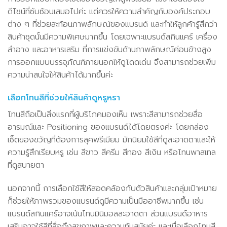
ดีไซน์ที่ซับซ้อนเสมอไปค่ะ แต่ควรให้ความสำคัญกับองค์ประกอบ
ต่าง ๆ ที่ช่วยสะท้อนภาพลักษณ์ของแบรนด์ และทำให้ลูกค้ารู้สึกว่า
สินค้าชุดนั้นมีความพิเศษมากขึ้น โดยเฉพาะแบรนด์สกินแคร์ เครื่อง
สำอาง และอาหารเสริม ที่การแข่งขันด้านภาพลักษณ์ค่อนข้างสูง
การออกแบบบรรจุภัณฑ์ภายนอกให้ดูโดดเด่น จึงสามารถช่วยเพิ่ม
ความน่าสนใจให้สินค้าได้มากขึ้นค่ะ
เลือกโทนสีที่ช่วยให้สินค้าดูหรูหรา
โทนสีถือเป็นสิ่งแรกที่ผู้บริโภคมองเห็น เพราะสีสามารถช่วยสื่อ
อารมณ์และ Positioning ของแบรนด์ได้โดยตรงค่ะ โดยกล่อง
เซ็ตของขวัญที่ต้องการลุคพรีเมียม มักนิยมใช้สีที่ดูสะอาดตาและให้
ความรู้สึกเรียบหรู เช่น สีขาว สีครีม สีทอง สีเงิน หรือโทนพาสเทล
ที่ดูสบายตา
นอกจากนี้ การเลือกใช้สีให้สอดคล้องกับตัวสินค้าและกลุ่มเป้าหมาย
ก็ช่วยให้ภาพรวมของแบรนด์ดูมีความเป็นมืออาชีพมากขึ้น เช่น
แบรนด์สกินแคร์อาจเน้นโทนมินิมอลสะอาดตา ส่วนแบรนด์อาหาร
เสริมอาจใช้สีที่สื่อถึงสุขภาพและความทันสมัยค่ะ และเมื่อเลือกโทนสี