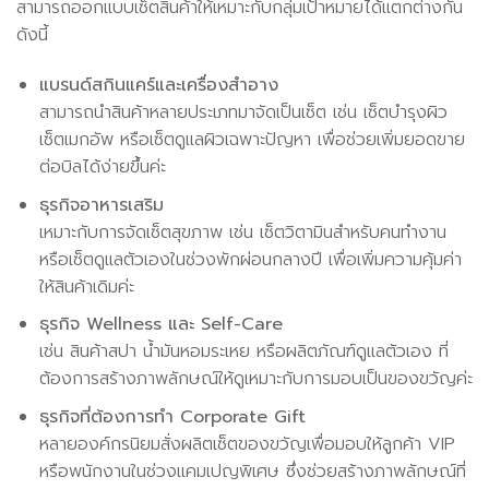
สามารถออกแบบเซ็ตสินค้าให้เหมาะกับกลุ่มเป้าหมายได้แตกต่างกัน
ดังนี้
แบรนด์สกินแคร์และเครื่องสำอาง
สามารถนำสินค้าหลายประเภทมาจัดเป็นเซ็ต เช่น เซ็ตบำรุงผิว
เซ็ตเมกอัพ หรือเซ็ตดูแลผิวเฉพาะปัญหา เพื่อช่วยเพิ่มยอดขาย
ต่อบิลได้ง่ายขึ้นค่ะ
ธุรกิจอาหารเสริม
เหมาะกับการจัดเซ็ตสุขภาพ เช่น เซ็ตวิตามินสำหรับคนทำงาน
หรือเซ็ตดูแลตัวเองในช่วงพักผ่อนกลางปี เพื่อเพิ่มความคุ้มค่า
ให้สินค้าเดิมค่ะ
ธุรกิจ Wellness และ Self-Care
เช่น สินค้าสปา น้ำมันหอมระเหย หรือผลิตภัณฑ์ดูแลตัวเอง ที่
ต้องการสร้างภาพลักษณ์ให้ดูเหมาะกับการมอบเป็นของขวัญค่ะ
ธุรกิจที่ต้องการทำ Corporate Gift
หลายองค์กรนิยมสั่งผลิตเซ็ตของขวัญเพื่อมอบให้ลูกค้า VIP
หรือพนักงานในช่วงแคมเปญพิเศษ ซึ่งช่วยสร้างภาพลักษณ์ที่