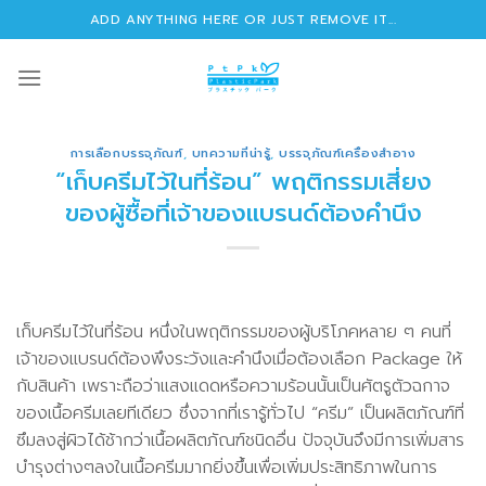
Skip
ADD ANYTHING HERE OR JUST REMOVE IT...
to
content
การเลือกบรรจุภัณฑ์
,
บทความที่น่ารู้
,
บรรจุภัณฑ์เครื่องสำอาง
“เก็บครีมไว้ในที่ร้อน” พฤติกรรมเสี่ยง
ของผู้ซื้อที่เจ้าของแบรนด์ต้องคำนึง
เก็บครีมไว้ในที่ร้อน หนึ่งในพฤติกรรมของผู้บริโภคหลาย ๆ คนที่
เจ้าของแบรนด์ต้องพึงระวังและคำนึงเมื่อต้องเลือก Package ให้
กับสินค้า เพราะถือว่าแสงแดดหรือความร้อนนั้นเป็นศัตรูตัวฉกาจ
ของเนื้อครีมเลยทีเดียว ซึ่งจากที่เรารู้ทั่วไป “ครีม” เป็นผลิตภัณฑ์ที่
ซึมลงสู่ผิวได้ช้ากว่าเนื้อผลิตภัณฑ์ชนิดอื่น ปัจจุบันจึงมีการเพิ่มสาร
บำรุงต่างๆลงในเนื้อครีมมากยิ่งขึ้นเพื่อเพิ่มประสิทธิภาพในการ