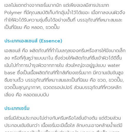
เจลไม่แตกต่างจากเซรั่มมากนัก แต่เพียงเจลมีสารประเภท
Polymer ที่มีคุณสมบัติเก็บกักอุ้มน้ำไว้ได้เยอะ เมื่อทาลงบนผิวจึง
ทำให้ผิวได้รับความชุ่มชื้นได้อย่างเต็มที่ บรรจุภัณฑ์ที่เหมาะสมและ
เป็นที่นิยม คือ หลอด, ขวดปั๊ม
ประเภทเอสเซนส์ (Essence)
เอสเซนส์ คือ ผลิตภัณฑ์ที่ทำโมเลกุลของครีมหรือสารให้มีขนาดเล็ก
ลง หรือที่คุ้นหูว่าแบบนาโน ซึ่งช่วยให้ผลิตภัณฑ์ซึมเข้าผิวได้ดีขึ้น
เน้นไปทำการบำรุงผิวจากภายใน ส่วนใหญ่จะอยู่รูปแบบ water
base ซึ่งเป็นเนื้อผลิตภัณฑ์ที่ใกล้เคียงเซรั่มมาก มีความเข้มข้นสูง
ซึมซาบเร็ว บรรจุภัณฑ์ที่เหมาะสมและเป็นที่นิยม คือ ขวด, ขวดปั๊ม,
ขวดปั๊มสุญญากาศ, ขวดดรอปเปอร์ ส่วนบรรจุภัณฑ์ที่ควรหลีก
เลี่ยง คือ หลอดแบบบีบ
ประเภทเซรั่ม
เซรั่มมีส่วนประกอบไม่ต่างกับครีมหรือโลชั่นข้างต้น แต่ด้วยส่วน
ประกอบเข้มข้นกว่า เนื้อเซรั่มจะมีเนื้อใส ลักษณะอาจคล้ายน้ำแต่มี