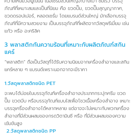
ความเหนียวอยู่ในนั้น เนื้อเซรั่มส่วนใหญ่จะบางเบา ซึมเร็ว บรรจุ
ภัณฑ์ที่เหมาะสมและเป็นที่นิยม คือ ขวดปั๊ม, ขวดปั๊มสุญญากาศ,
ขวดดรอปเปอร์, หลอดเซรั่ม โดยแบรนด์ส่วนใหญ่ มักเลือกบรรจุ
ภัณฑ์ที่มีความสวยงาม เป็นบรรจุภัณฑ์ที่ผลิตจากวัสดุพรีเมี่ยม เช่น
แก้ว หรือ อะคริลิค
3 พลาสติกกันความร้อนที่เหมาะกับผลิตภัณฑ์สกิน
แคร์
“พลาสติก” ถือเป็นวัสดุที่ได้รับความนิยมจากเครื่องสำอางและสกิน
แคร์หลาย ๆ แบรนด์เพราะนอกจากจะมีราคา
1.วัสดุพลาสติกชนิด PET
จะพบได้บ่อยในบรรจุภัณฑ์เครื่องสำอางประเภทกระปุกครีม ขวด
ปั๊ม ขวดบีบ หรือบรรจุภัณฑ์แบบใสเพื่อโชวเนื้อเครื่องสำอาง เหมาะ
บรรจุเครื่องสำอางได้หลากหลาย แต่อาจจะไม่เหมาะกับพวกเครื่อง
สำอางที่มีส่วนผสมของกรดวิตามินซี หรือ ที่มีส่วนผสมของความ
เข้มข้นสูง
2.วัสดุพลาสติกชนิด PP