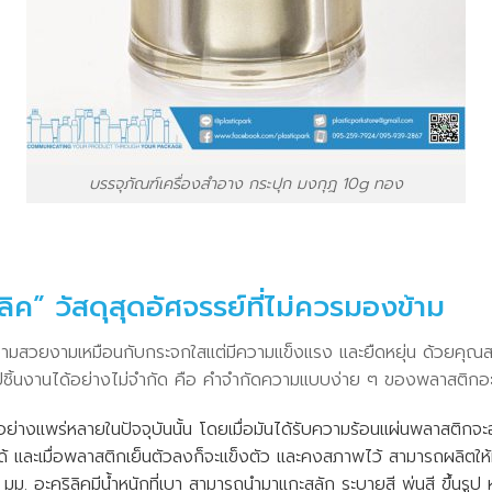
บรรจุภัณฑ์เครื่องสำอาง กระปุก มงกุฎ 10g ทอง
ลิค” วัสดุสุดอัศจรรย์ที่ไม่ควรมองข้าม
ให้ความสวยงามเหมือนกับกระจกใสแต่มีความแข็งแรง และยืดหยุ่น ด้วยคุ
ปชิ้นงานได้อย่างไม่จำกัด คือ คำจำกัดความแบบง่าย ๆ ของพลาสติกอะ
นอย่างแพร่หลายในปัจจุบันนั้น โดยเมื่อมันได้รับความร้อนแผ่นพลาสติกจ
้ และเมื่อพลาสติกเย็นตัวลงก็จะแข็งตัว และคงสภาพไว้ สามารถผลิตให้
ม. อะคริลิคมีน้ำหนักที่เบา สามารถนำมาแกะสลัก ระบายสี พ่นสี ขึ้นร