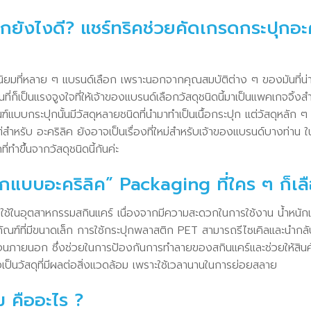
อกยังไงดี? แชร์ทริคช่วยคัดเกรดกระปุกอะคร
ดนิยมที่หลาย ๆ แบรนด์เลือก เพราะนอกจากคุณสมบัติต่าง ๆ ของมันที่น่
ี่ก็เป็นแรงจูงใจที่ให้เจ้าของแบรนด์เลือกวัสดุชนิดนี้มาเป็นแพคเกจจิ้
ณฑ์แบบกระปุกนั้นมีวัสดุหลายชนิดที่นำมาทำเป็นเนื้อกระปุก แต่วัสดุหลัก
่สำหรับ อะคริลิค ยังอาจเป็นเรื่องที่ใหม่สำหรับเจ้าของแบรนด์บางท่าน 
ทำขึ้นจากวัสดุชนิดนี้กันค่ะ
ุกแบบอะคริลิค” Packaging ที่ใคร ๆ ก็เล
ยมใช้ในอุตสาหกรรมสกินแคร์ เนื่องจากมีความสะดวกในการใช้งาน น้ำหนัก
ณฑ์ที่มีขนาดเล็ก การใช้กระปุกพลาสติก PET สามารถรีไซเคิลและนำกลั
นภายนอก ซึ่งช่วยในการป้องกันการทำลายของสกินแคร์และช่วยให้สินค
ป็นวัสดุที่มีผลต่อสิ่งแวดล้อม เพราะใช้เวลานานในการย่อยสลาย
ม คืออะไร ?