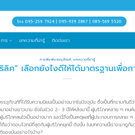
โทร 095-259 7924 | 095-939 2867 | 085-569 5520
ิการ
บทความที่น่ารู้
ติดต่อเรา
การพิมพ์บรรจุภัณฑ์
,
บทความที่น่ารู้
ริลิค” เลือกยังไงดีให้ได้มาตรฐานเพื่อก
บรรจุภัณฑ์ที่ได้รับความนิยมเป็นอย่างมากในปัจจุบัน ซึ่งเป็นที่ทราบกัน
ิโภคมาอย่างยาวนาน ยิ่งในช่วง 2- 3 ปีให้หลังมานี้ ผู้บริโภคหลาย ๆ คนห
ี่ผู้บริโภคสนใจเป็นอย่างมาก และนี่จึงเป็นเหตุผลที่ผู้ประกอบการหลาย 
ถือว่าตอบโจทย์ที่สุดกับผู้บริโภคยุคนี้ ดังนั้น ในบทความนี้เราจะมาดูก
ฑ์ของมันอย่างไรบ้าง?