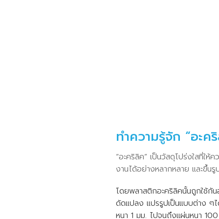
ทำความรู้จัก “อะคริ
“อะคริลิค” เป็นวัสดุโปร่งใสที่
งานได้อย่างหลากหลาย และขึ้นรู
โดยพลาสติกอะคริลิคนั้นถูกใช้กั
ดัดแปลง แปรรูปเป็นแบบต่าง ๆได
หนา 1 มม. ไปจนถึงแผ่นหนา 100 ม