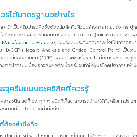
ีควรได้มาตรฐานอย่างไร
วนใหญ่มักเป็นครีมบำรุงผิวซึ่งต้องสัมผัสกับผิวบนร่างกายโดยตรง กระปุ
ถึงโรงงานการผลิต ขั้นตอนการผลิตควรได้มาตรฐานและได้รับการรับรอ
Manufacturing Practice
) เป็นระบบประกันคุณภาพซึ่งเป็นการอธิบา
ย HACCP (Hazard Analysis and Critical Control Point) เป็นระ
กฤตที่ต้องควบคุม (CCP) ของการผลิตซึ่งรวมไปถึงการผลิตบรรจุภัณฑ
าะหากมีการปนเปื้อนอาจส่งผลต่อเนื้อครีมจนทำให้ผู้บริโภคมีอาการแพ้ ม
รจุครีมแบบอะคริลิคที่ควรรู้
้นมีหลายชนิด แต่ก็ใช่ว่าทุก ๆ ชนิดที่เห็นจะสามารถนำมาใช้กับครีมทุกประเ
เองมากที่สุด โดยต้องคำนึงถึง…
่ต้องคำนึงถึง
ะปุกที่ดีควรมีเพื่อป้องกันเนื้อครีมที่อยู่ภายในไม่ให้เสียหาย และบางค