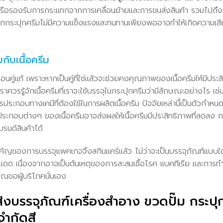
 หรือรองรับการกระแทกจากการเคลื่อนย้ายและการขนส่งสินค้า รวมไปถึงต
กระปุกครีมไม่มีความแข็งแรงและทนทานเพียงพออาจทำให้เกิดความเสียหา
มกับเนื้อครีม
มือนคู่แท้ เพราะหากเป็นคู่ที่ใช่แล้วจะช่วยคงคุณภาพของเนื้อครีมให้มีป
ีมเราควรรู้จักเนื้อครีมที่เราจะใช้บรรจุในกระปุกครีมว่ามีลักษณะอย่างไร 
ระกอบทางเคมีที่ต้องใช้ในการผลิตเนื้อครีม ปัจจัยเหล่านี้เป็นตัวกำหน
์ประกอบต่างๆ ของเนื้อครีมอาจส่งผลให้เนื้อครีมมีประสิทธิภาพที่ลดลง ก
รนด์สินค้าได้
ำคัญของการบรรจุแพคเกจจิ้งสกินแคร์แล้ว ไม่ว่าจะเป็นบรรจุภัณฑ์แบบใด 
งแดด เนื่องจากอาจเป็นต้นเหตุของการสะสมเชื้อโรค แบคทีเรีย และการท
รณขอผู้บริโภคนั่นเอง
่งบรรจุภัณฑ์เครื่องสำอาง ขวดปั๊ม กระป
จำกัดสี