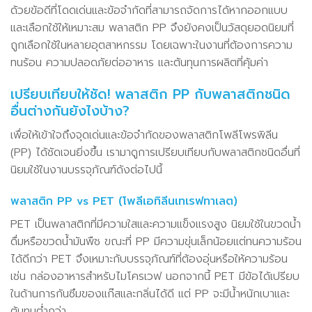
ด้วยข้อดีที่โดดเด่นและข้อจำกัดที่สามารถจัดการได้หากออกแบบ
และเลือกใช้ให้เหมาะสม พลาสติก PP จึงยังคงเป็นวัสดุยอดนิยมที่
ถูกเลือกใช้ในหลายอุตสาหกรรม โดยเฉพาะในงานที่ต้องการความ
ทนร้อน ความปลอดภัยต่ออาหาร และต้นทุนการผลิตที่คุ้มค่า
เปรียบเทียบให้ชัด! พลาสติก PP กับพลาสติกชนิด
อื่นต่างกันยังไงบ้าง?
เพื่อให้เข้าใจถึงจุดเด่นและข้อจำกัดของพลาสติกโพลีโพรพิลีน
(PP) ได้ชัดเจนยิ่งขึ้น เรามาดูการเปรียบเทียบกับพลาสติกชนิดอื่นที่
นิยมใช้ในงานบรรจุภัณฑ์ดังต่อไปนี้
พลาสติก PP vs PET (โพลีเอทิลีนเทเรฟทาเลต)
PET เป็นพลาสติกที่มีความใสและความแข็งแรงสูง นิยมใช้ในขวดน้ำ
ดื่มหรือขวดน้ำมันพืช ขณะที่ PP มีความขุ่นเล็กน้อยแต่ทนความร้อน
ได้ดีกว่า PET จึงเหมาะกับบรรจุภัณฑ์ที่ต้องอุ่นหรือให้ความร้อน
เช่น กล่องอาหารสำหรับไมโครเวฟ นอกจากนี้ PET มีข้อได้เปรียบ
ในด้านการกันซึมของแก๊สและกลิ่นได้ดี แต่ PP จะมีน้ำหนักเบาและ
ต้นทุนต่ำกว่า