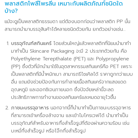
พลาสติกโพลีโพรลีน เหมาะกับผลิตภัณฑ์ชนิดใด
บ้าง?
แม้จะดูเป็นพลาสติกธรรมดา แต่ต้องบอกก่อนว่าพลาสติก PP นั้น
สามารถนำมาบรรจุสินค้าได้หลายชนิดด้วยกัน ยกตัวอย่างเช่น…
บรรจุภัณฑ์สกินแคร์
โดยส่วนใหญ่แล้วพลาสติกที่นิยมนำมาทำ
มาทำเป็น Skincare Packaging จะมี 2 ประเภทด้วยกัน คือ
Polyethylene Terepthalate (PET) และ Polypropylene
(PP) ซึ่งตัวที่มักนำมาใช้ในอุตสาหกรรมสกินแคร์คือ PET เพราะ
เป็นพลาสติกที่มีน้ำหนักเบา สามารถรีไซเคิลได้ ราคาถูกกว่าแบบ
อื่น แถมยังช่วยป้องกันการทำลายเนื้อสกินแคร์จากแสงแดด
อุณหภูมิ และออกซิเจนภายนอก ซึ่งปัจจัยเหล่านี้จะลด
ประสิทธิภาพการทำงานของสกินแคร์และหมดอายุไวขึ้น
ภาชนะบรรจุอาหาร
นอกจากนี้ก็นำมาทำเป็นภาชนะบรรจุอาหาร
ที่สามารถเข้าเครื่องล้างจาน และเข้าไมโครเวฟได้ นำมาทำเป็น
บรรจุภัณฑ์สำหรับอาหารกึ่งสำเร็จรูปที่ต้องผ่านความร้อน เช่น
บะหมี่กึ่งสำเร็จรูป หรือโจ๊กกึ่งสำเร็จรูป