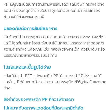
PP มีคุณสมบัติในการต้านทานสารเคมีได้ดี โดยเฉพาะกรดและด่าง
อ่อน ๆ จึงมักถูกนำมาใช้ในบรรจุภัณฑ์เวชภัณฑ์ ยา หรือเครื่อง
สำอางที่มีส่วนผสมทางเคมี
ปลอดภัยต่อการสัมผัสอาหาร
เป็นวัสดุที่ผ่านมาตรฐานความปลอดภัยด้านอาหาร (Food Grade)
และไม่ดูดซึมกลิ่นหรือรส จึงนิยมใช้ในภาชนะบรรจุอาหารที่ต้องการ
ความสะอาดและปลอดภัย เช่น กล่องใส่อาหารเด็ก ถ้วยน้ำดื่ม หรือ
บรรจุภัณฑ์อาหารพร้อมรับประทาน
โปร่งแสงและขึ้นรูปได้ง่าย
แม้จะไม่ใสเท่า PET แต่พลาสติก PP ก็สามารถทำให้โปร่งแสงได้
และขึ้นรูปได้ดี เหมาะกับการออกแบบบรรจุภัณฑ์ให้ดูทันสมัยและแตก
ต่าง
ข้อจำกัดของพลาสติก PP ที่ควรพิจารณา
ไม่เหมาะกับสภาพแวดล้อมที่มีอุณหภูมิต่ำจัด