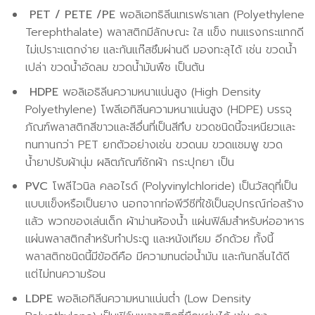
PET / PETE /PE
พอลิเอทธิลีนเทเรฟธาเลท (Polyethylene
Terephthalate) พลาสติกมีลักษณะ ใส แข็ง ทนแรงกระแทกดี
ไม่เปราะแตกง่าย และกันแก๊สซึมผ่านดี มองทะลุได้ เช่น ขวดน้ำ
เปล่า ขวดน้ำอัดลม ขวดน้ำมันพืช เป็นต้น
HDPE
พอลิเอธิลีนความหนาแน่นสูง (High Density
Polyethylene) โพลีเอทิลีนความหนาแน่นสูง (HDPE) บรรจุ
ภัณฑ์พลาสติกสีขาวและสีอื่นที่เป็นสีทึบ ขวดชนิดนี้จะเหนียวและ
ทนทานกว่า PET ยกตัวอย่างเช่น ขวดนม ขวดแชมพู ขวด
น้ำยาปรับผ้านุ่ม ผลิตภัณฑ์ซักผ้า กระปุกยา เป็น
PVC
โพลีไวนิล คลอไรด์ (Polyvinylchloride) เป็นวัสดุที่เป็น
แบบแข็งหรือเป็นยาง นอกจากท่อพีวีซีที่ใช้เป็นอุปกรณ์ก่อสร้าง
แล้ว พวกของเล่นเด็ก ผ้าม่านห้องน้ำ แผ่นฟิล์มสำหรับห่ออาหาร
แผ่นพลาสติกสำหรับทำประตู และหนังเทียม อีกด้วย ทั้งนี้
พลาสติกชนิดนี้มีข้อดีคือ มีความทนต่อน้ำมัน และกันกลิ่นได้ดี
แต่ไม่ทนความร้อน
LDPE
พอลิเอทิลีนความหนาแน่นต่ำ (Low Density