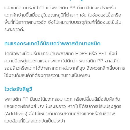
แม้จะทนความร้อนได้ดี แต่พลาสติก PP มีแนวโน้มจะเปราะหรือ
แตกหักง่ายขึ้นเมื่ออยู่ในอุณหภูมิที่ต่ำมาก เช่น ในช่องแช่แข็งหรือ
พื้นที่ที่มีอากาศหนาวจัด จึงไม่เหมาะกับบรรจุภัณฑ์ที่ต้องแช่เย็นใน
ระยะยาวค่ะ
ทนแรงกระแทกได้น้อยกว่าพลาสติกบางชนิด
โดยเฉพาะเมื่อเปรียบเทียบกับพลาสติก HDPE หรือ PET ซึ่งมี
ความยืดหยุ่นและทนแรงกระแทกได้ดีกว่า พลาสติก PP อาจเกิด
รอยร้าวหรือแตกได้ง่ายหากตกหล่นจากที่สูง จึงควรหลีกเลี่ยงการ
ใช้งานกับสินค้าที่ต้องการความทนทานเป็นพิเศษ
ไวต่อรังสียูวี
พลาสติก PP มีแนวโน้มจะกรอบ แตก หรือเปลี่ยนสีเมื่อสัมผัสกับ
แสงแดดหรือรังสี UV ในระยะยาว หากไม่ได้รับการปรับปรุงสูตร
(Additives) จึงไม่เหมาะกับการใช้งานกลางแจ้งหรือในสภาพ
แวดล้อมที่มีแสงแดดจัดเป็นประจำ