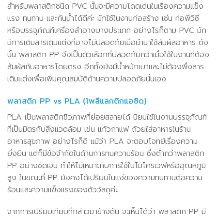
สำหรับพลาสติกชนิด PVC นั้นจะมีความโดดเด่นในเรื่องความแข็ง
แรง ทนทาน และกันน้ำได้ดีค่ะ มักใช้ในงานก่อสร้าง เช่น ท่อพีวีซี
หรือบรรจุภัณฑ์เครื่องสำอางบางประเภท อย่างไรก็ตาม PVC มัก
มีการเติมสารเติมแต่งที่อาจไม่ปลอดภัยเมื่อนำมาใช้สัมผัสอาหาร ดัง
นั้น พลาสติก PP จึงเป็นตัวเลือกที่ปลอดภัยกว่าเมื่อใช้ในงานที่ต้อง
สัมผัสกับอาหารโดยตรง อีกทั้งยังมีน้ำหนักเบาและไม่ต้องพึ่งสาร
เติมแต่งเพื่อเพิ่มคุณสมบัติด้านความปลอดภัยนั่นเอง
พลาสติก PP vs PLA (โพลีแลกติกแอซิด)
PLA เป็นพลาสติกชีวภาพที่ย่อยสลายได้ นิยมใช้ในงานบรรจุภัณฑ์
ที่เป็นมิตรกับสิ่งแวดล้อม เช่น แก้วกาแฟ ถ้วยใส่อาหารในร้าน
อาหารสุขภาพ อย่างไรก็ดี แม้ว่า PLA จะตอบโจทย์เรื่องความ
ยั่งยืน แต่ก็มีข้อจำกัดในด้านการทนความร้อน ซึ่งต่ำกว่าพลาสติก
PP อย่างชัดเจน ทำให้ไม่เหมาะกับการใช้ในไมโครเวฟหรืออุณหภูมิ
สูง ในขณะที่ PP ยังคงได้เปรียบในแง่ของความทนทานต่อความ
ร้อนและความแข็งแรงของตัววัสดุค่ะ
จากการเปรียบเทียบที่กล่าวมาข้างต้น จะเห็นได้ว่า พลาสติก PP มี