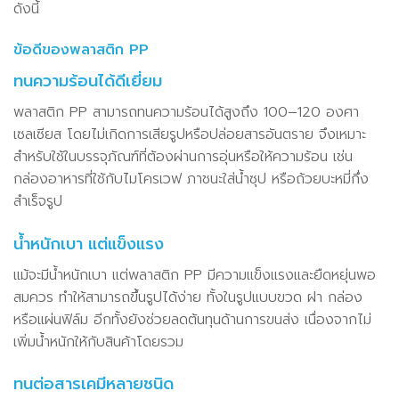
ดังนี้
ข้อดีของพลาสติก PP
ทนความร้อนได้ดีเยี่ยม
พลาสติก PP สามารถทนความร้อนได้สูงถึง 100–120 องศา
เซลเซียส โดยไม่เกิดการเสียรูปหรือปล่อยสารอันตราย จึงเหมาะ
สำหรับใช้ในบรรจุภัณฑ์ที่ต้องผ่านการอุ่นหรือให้ความร้อน เช่น
กล่องอาหารที่ใช้กับไมโครเวฟ ภาชนะใส่น้ำซุป หรือถ้วยบะหมี่กึ่ง
สำเร็จรูป
น้ำหนักเบา แต่แข็งแรง
แม้จะมีน้ำหนักเบา แต่พลาสติก PP มีความแข็งแรงและยืดหยุ่นพอ
สมควร ทำให้สามารถขึ้นรูปได้ง่าย ทั้งในรูปแบบขวด ฝา กล่อง
หรือแผ่นฟิล์ม อีกทั้งยังช่วยลดต้นทุนด้านการขนส่ง เนื่องจากไม่
เพิ่มน้ำหนักให้กับสินค้าโดยรวม
ทนต่อสารเคมีหลายชนิด