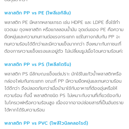
พลาสติก PP vs PE (โพลีเอทิลีน)
พลาสติก PE มีหลากหลายเกรด เช่น HDPE และ LDPE ซึ่งใช้ทำ
ขวดนม ถุงพลาสติก หรือแกลลอนน้ำมัน จุดเด่นของ PE คือความ
ยืดหยุ่นและความทนทานต่อแรงกระแทก แต่ในทางกลับกัน PP จะ
ทนความร้อนได้ดีกว่าและมีความแข็งมากกว่า จึงเหมาะกับภาชนะที่
ต้องการความแข็งแรงและอยู่ตัว ไม่เปลี่ยนรูปเมื่อโดนความร้อนค่ะ
พลาสติก PP vs PS (โพลีสไตรีน)
พลาสติก PS มีลักษณะแข็งแต่เปราะ มักใช้ในแก้วน้ำพลาสติกหรือ
กล่องโฟมกันกระแทก ขณะที่ PP มีความยืดหยุ่นและทนความร้อน
ได้ดีกว่า จึงปลอดภัยกว่าเมื่อนำมาใช้กับอาหารที่ต้องอุ่นหรือให้
ความร้อน ทั้งนี้ พลาสติกชนิด PS ไม่เหมาะกับงานที่เกี่ยวข้องกับ
ไมโครเวฟหรือความร้อนสูง เนื่องจากอาจปล่อยสารที่เป็นอันตราย
ได้หากได้รับความร้อน
พลาสติก PP vs PVC (โพลีไวนิลคลอไรด์)