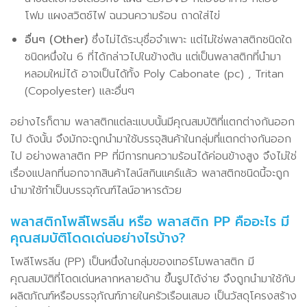
โฟม แผงสวิตช์ไฟ ฉนวนความร้อน ถาดใส่ไข่
อื่นๆ (Other)
ซึ่งไม่ได้ระบุชื่อจำเพาะ แต่ไม่ใช่พลาสติกชนิดใด
ชนิดหนึ่งใน 6 ที่ได้กล่าวไปในข้างต้น แต่เป็นพลาสติกที่นำมา
หลอมใหม่ได้ อาจเป็นได้ทั้ง Poly Cabonate (pc) , Tritan
(Copolyester) และอื่นๆ
อย่างไรก็ตาม พลาสติกแต่ละแบบนั้นมีคุณสมบัติที่แตกต่างกันออก
ไป ดังนั้น จึงมักจะถูกนำมาใช้บรรจุสินค้าในกลุ่มที่แตกต่างกันออก
ไป อย่างพลาสติก PP ที่มีการทนความร้อนได้ค่อนข้างสูง จึงไม่ใช่
เรื่องแปลกที่นอกจากสินค้าไลน์สกินแคร์แล้ว พลาสติกชนิดนี้จะถูก
นำมาใช้ทำเป็นบรรจุภัณฑ์ไลน์อาหารด้วย
พลาสติกโพลีโพรลีน หรือ พลาสติก PP คืออะไร มี
คุณสมบัติโดดเด่นอย่างไรบ้าง?
โพลีโพรลีน (PP) เป็นหนึ่งในกลุ่มของเทอร์โมพลาสติก มี
คุณสมบัติที่โดดเด่นหลากหลายด้าน ขึ้นรูปได้ง่าย จึงถูกนำมาใช้กับ
ผลิตภัณฑ์หรือบรรจุภัณฑ์ภายในครัวเรือนเสมอ เป็นวัสดุโครงสร้าง