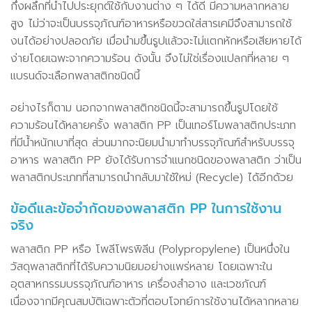
กึ่งผลึกที่นำไปประยุกต์ใช้กับงานต่าง ๆ ได้ดี มีความหลากหลาย
สูง ไม่ว่าจะเป็นบรรจุภัณฑ์อาหารหรือขวดใส่สารเคมีจึงสามารถใช้
งนได้อย่างปลอดภัย เมื่อนำมขึ้นรูปแล้วจะไม่แตกหักหรือเสียหายได้
ง่ายโดยเฉพะจากความร้อน ดังนั้น จึงไม่ใช่เรื่องแปลกที่หลาย ๆ
แบรนด์จะเลือกพลาสติกชนิดนี้
อย่างไรก็ตาม นอกจากพลาสติกชนิดนี้จะสามารถขึ้นรูปโดยใช้
ความร้อนได้หลายครั้ง พลาสติก PP เป็นเทอร์โมพลาสติกประเภท
ที่มีน้ำหนักเบาที่สุด ส่วนมากจะนิยมนำมาทำบรรจุภัณฑ์สำหรับบรรจุ
อาหาร พลาสติก PP ยังได้รับการจำแนกชนิดของพลาสติก ว่าเป็น
พลาสติกประเภทที่สามารถนำกลับมาใช้ใหม่ (Recycle) ได้อีกด้วย
ข้อดีและข้อจำกัดของพลาสติก PP ในการใช้งาน
จริง
พลาสติก PP หรือ โพลีโพรพิลีน (Polypropylene) เป็นหนึ่งใน
วัสดุพลาสติกที่ได้รับความนิยมอย่างแพร่หลาย โดยเฉพาะใน
อุตสาหกรรมบรรจุภัณฑ์อาหาร เครื่องสำอาง และเวชภัณฑ์
เนื่องจากมีคุณสมบัติเฉพาะตัวที่ตอบโจทย์การใช้งานได้หลากหลาย