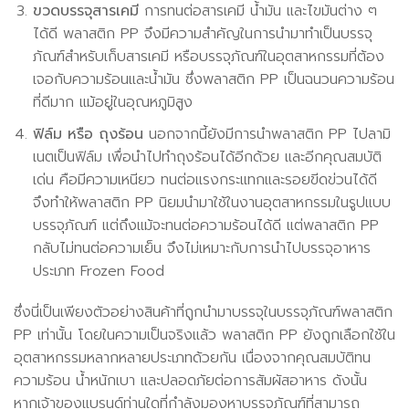
ขวดบรรจุสารเคมี
การทนต่อสารเคมี น้ำมัน และไขมันต่าง ๆ
ได้ดี พลาสติก PP จึงมีความสำคัญในการนำมาทำเป็นบรรจุ
ภัณฑ์สำหรับเก็บสารเคมี หรือบรรจุภัณฑ์ในอุตสาหกรรมที่ต้อง
เจอกับความร้อนและน้ำมัน ซึ่งพลาสติก PP เป็นฉนวนความร้อน
ที่ดีมาก แม้อยู่ในอุณหภูมิสูง
ฟิล์ม หรือ ถุงร้อน
นอกจากนี้ยังมีการนำพลาสติก PP ไปลามิ
เนตเป็นฟิล์ม เพื่อนำไปทำถุงร้อนได้อีกด้วย และอีกคุณสมบัติ
เด่น คือมีความเหนียว ทนต่อแรงกระแทกและรอยขีดข่วนได้ดี
จึงทำให้พลาสติก PP นิยมนำมาใช้ในงานอุตสาหกรรมในรูปแบบ
บรรจุภัณฑ์ แต่ถึงแม้จะทนต่อความร้อนได้ดี แต่พลาสติก PP
กลับไม่ทนต่อความเย็น จึงไม่เหมาะกับการนำไปบรรจุอาหาร
ประเภท Frozen Food
ซึ่งนี่เป็นเพียงตัวอย่างสินค้าที่ถูกนำมาบรรจุในบรรจุภัณฑ์พลาสติก
PP เท่านั้น โดยในความเป็นจริงแล้ว พลาสติก PP ยังถูกเลือกใช้ใน
อุตสาหกรรมหลากหลายประเภทด้วยกัน เนื่องจากคุณสมบัติทน
ความร้อน น้ำหนักเบา และปลอดภัยต่อการสัมผัสอาหาร ดังนั้น
หากเจ้าของแบรนด์ท่านใดที่กำลังมองหาบรรจุภัณฑ์ที่สามารถ