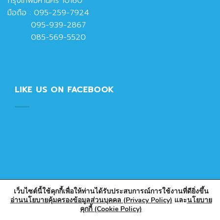
กรุงเทพมหานคร 10160
มือถือ :
095-259-7924
095-939-2867
085-569-5520
LIKE US ON FACEBOOK
เว็บไซต์นี้ใช้คุกกี้เพื่อให้ท่านได้รับประสบการณ์การใช้งานที่ดียิ่งขึ้น
อ่านนโยบายคุ้มครองข้อมูลส่วนบุคคล (Privacy Policy)
และ
นโยบาย
คุกกี้ (Cookie Policy)
Copyright 2026 © Designed & Developed by PlasticPark