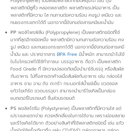
Polyethylene) เป็นฟิล์มพลาสติกที่ยืดหยุ่นได้ เช่น ถุง
พลาสติกมีหูหิ้ว หลอดพลาสติก พลาสติกแรปห่ออาหาร เป็น
พลาสติกที่มีความ ใส ทนทานต่อความร้อน คงรูป เหนียว และ
ทนแรงกระแทกได้ดี นอกจากนี้ยังทนต่อสารเคมีและน้ำมัน
PP
พอลิโพรพิลีน (Polypropylene) เป็นพลาสติกชนิดที่ใช้
มากที่สุดอีกชนิดหนึ่ง พลาสติกมีความทนทานต่อความร้อน คง
รูป เหนียว และทนแรงกระแทกได้ดี นอกจากนี้ยังทนต่อสารเคมี
น้ำมัน และ ปราศจากสาร
BPA Free
มีน้ำหนัก สามารถนำไปใช้
ในไมโครเวฟได้ใช้ทำภาชนะ บรรจุอาหาร ถือว่า เป็นพลาสติก
Food Grade ที่ มีความปลอดภัยเมื่อนำมาใช้บรรจุ หรือสัมผัส
กับอาหาร ไม่ทิ้งสารตกค้างเมื่อสัมผัสกับอาหาร เช่น กล่องใส่
อาหาร ชาม จาน ถัง ตะกร้า กระบอกใส่น้ำแช่เย็น ขวดซอส
แก้วโยเกิร์ต ขวดบรรจุยา สามารถนำมารีไซเคิลเป็นกล่อง
แบตเตอรี่ในรถยนต์ ชิ้นส่วนรถยนต์
PS
พอลิสไตรีน (Polystyrene) เป็นพลาสติกที่มีความใส แต่
เปราะและแตกง่าย ควรหลีกเลี่ยงในการใช้งาน เพราะย่อยสลาย
และรีไซเคิลได้ยาก ตัวอย่างสินค้าที่ใช้พลาสติกชนิดนี้ เช่น แก้ว
น้ำชนิดใช้ครั้งเดียวทิ้ง แผ่น CD/DVD กล่องอาหาร กล่อง