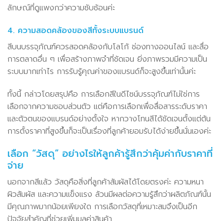
ลักษณ์ที่ดูแพงกว่าความซับซ้อนค่ะ
4. ความสอดคล้องของสีทั้งระบบแบรนด์
สีบนบรรจุภัณฑ์ควรสอดคล้องกับโลโก้ ช่องทางออนไลน์ และสื่อ
การตลาดอื่น ๆ เพื่อสร้างภาพจำที่ชัดเจน ยิ่งภาพรวมมีความเป็น
ระบบมากเท่าไร การรับรู้คุณค่าของแบรนด์ก็จะสูงขึ้นเท่านั้นค่ะ
ทั้งนี้ กล่าวโดยสรุปคือ การเลือกสีในดีไซน์บรรจุภัณฑ์ไม่ใช่การ
เลือกจากความชอบส่วนตัว แต่คือการเลือกเพื่อสื่อสารระดับราคา
และตัวตนของแบรนด์อย่างตั้งใจ หากวางโทนสีได้ชัดเจนตั้งแต่ต้น
การตั้งราคาที่สูงขึ้นก็จะเป็นเรื่องที่ลูกค้ายอมรับได้ง่ายขึ้นนั่นเองค่ะ
เลือก “วัสดุ” อย่างไรให้ลูกค้ารู้สึกว่าคุ้มค่ากับราคาที่
จ่าย
นอกจากสีแล้ว วัสดุคือสิ่งที่ลูกค้าสัมผัสได้โดยตรงค่ะ ความหนา
ผิวสัมผัส และความแข็งแรง ล้วนมีผลต่อความรู้สึกว่าผลิตภัณฑ์นั้น
มีคุณภาพมากน้อยเพียงใด การเลือกวัสดุที่เหมาะสมจึงเป็นอีก
ปัจจัยสำคัญที่ช่วยเพิ่มมูลค่าสินค้า