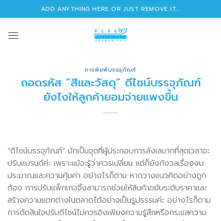
Skip
ADD ANYTHING HERE OR JUST REMOVE IT...
to
content
การพิมพ์บรรจุภัณฑ์
ถอดรหัส “สีและวัสดุ” ดีไซน์บรรจุภัณฑ์
ยังไงให้ลูกค้ายอมจ่ายแพงขึ้น
“ดีไซน์บรรจุภัณฑ์” มักเป็นจุดที่ผู้ประกอบการลังเลมากที่สุดเวลาจะ
ปรับแบรนด์ค่ะ เพราะแม้จะรู้ว่าควรเปลี่ยน แต่ก็ยังกังวลเรื่องงบ
ประมาณและความคุ้มค่า อย่างไรก็ตาม หากวางแนวคิดอย่างถูก
ต้อง การปรับแพ็กเกจจิ้งสามารถช่วยให้สินค้าขยับระดับราคาและ
สร้างความแตกต่างในตลาดได้อย่างเป็นรูปธรรมค่ะ อย่างไรก็ตาม
การตัดสินใจปรับดีไซน์ไม่ควรอิงเพียงความรู้สึกหรือกระแสความ