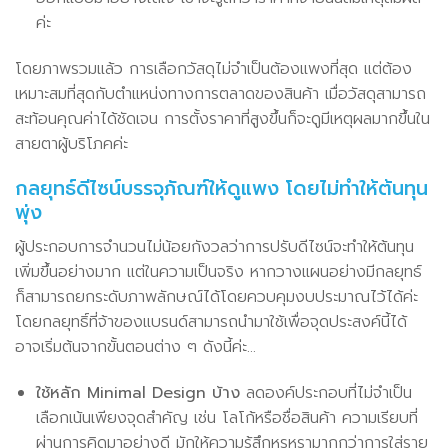
ค่ะ
โดยภาพรวมแล้ว การเลือกวัสดุไม่จำเป็นต้องแพงที่สุด แต่ต้อง
เหมาะสมที่สุดกับตำแหน่งทางการตลาดของสินค้า เมื่อวัสดุสามารถ
สะท้อนคุณค่าได้ชัดเจน การตั้งราคาที่สูงขึ้นก็จะดูมีเหตุผลมากขึ้นใน
สายตาผู้บริโภคค่ะ
กลยุทธ์ดีไซน์บรรจุภัณฑ์ให้ดูแพง โดยไม่ทำให้ต้นทุน
พุ่ง
ผู้ประกอบการจำนวนไม่น้อยกังวลว่าการปรับดีไซน์จะทำให้ต้นทุน
เพิ่มขึ้นอย่างมาก แต่ในความเป็นจริง หากวางแผนอย่างมีกลยุทธ์
ก็สามารถยกระดับภาพลักษณ์ได้โดยควบคุมงบประมาณไว้ได้ค่ะ
โดยกลยุทธิ์ที่จ้าของแบรนด์สามารถนำมาใช้เพื่อจุดประสงค์นี้ได้
อาจเริ่มต้นจากขั้นตอนต่าง ๆ ดังนี้ค่ะ…
ใช้หลัก Minimal Design บ้าง
ลดองค์ประกอบที่ไม่จำเป็น
เลือกเน้นเพียงจุดสำคัญ เช่น โลโก้หรือชื่อสินค้า ความเรียบที่
ผ่านการคิดมาอย่างดี มักให้ความรู้สึกหรูหรามากกว่าการใส่ราย