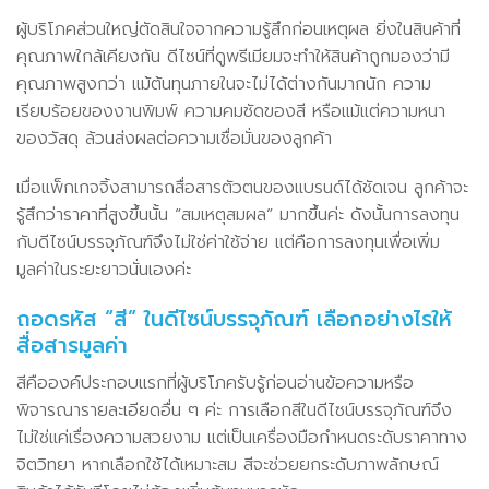
ผู้บริโภคส่วนใหญ่ตัดสินใจจากความรู้สึกก่อนเหตุผล ยิ่งในสินค้าที่
คุณภาพใกล้เคียงกัน ดีไซน์ที่ดูพรีเมียมจะทำให้สินค้าถูกมองว่ามี
คุณภาพสูงกว่า แม้ต้นทุนภายในจะไม่ได้ต่างกันมากนัก ความ
เรียบร้อยของงานพิมพ์ ความคมชัดของสี หรือแม้แต่ความหนา
ของวัสดุ ล้วนส่งผลต่อความเชื่อมั่นของลูกค้า
เมื่อแพ็กเกจจิ้งสามารถสื่อสารตัวตนของแบรนด์ได้ชัดเจน ลูกค้าจะ
รู้สึกว่าราคาที่สูงขึ้นนั้น “สมเหตุสมผล” มากขึ้นค่ะ ดังนั้นการลงทุน
กับดีไซน์บรรจุภัณฑ์จึงไม่ใช่ค่าใช้จ่าย แต่คือการลงทุนเพื่อเพิ่ม
มูลค่าในระยะยาวนั่นเองค่ะ
ถอดรหัส “สี” ในดีไซน์บรรจุภัณฑ์ เลือกอย่างไรให้
สื่อสารมูลค่า
สีคือองค์ประกอบแรกที่ผู้บริโภครับรู้ก่อนอ่านข้อความหรือ
พิจารณารายละเอียดอื่น ๆ ค่ะ การเลือกสีในดีไซน์บรรจุภัณฑ์จึง
ไม่ใช่แค่เรื่องความสวยงาม แต่เป็นเครื่องมือกำหนดระดับราคาทาง
จิตวิทยา หากเลือกใช้ได้เหมาะสม สีจะช่วยยกระดับภาพลักษณ์