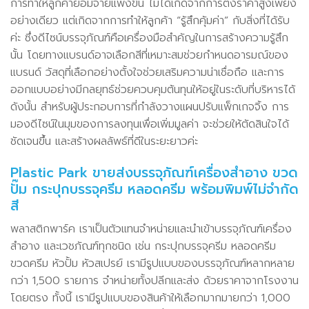
การทำให้ลูกค้ายอมจ่ายแพงขึ้น ไม่ได้เกิดจากการตั้งราคาสูงเพียง
อย่างเดียว แต่เกิดจากการทำให้ลูกค้า “รู้สึกคุ้มค่า” กับสิ่งที่ได้รับ
ค่ะ ซึ่งดีไซน์บรรจุภัณฑ์คือเครื่องมือสำคัญในการสร้างความรู้สึก
นั้น โดยทางแบรนด์อาจเลือกสีที่เหมาะสมช่วยกำหนดอารมณ์ของ
แบรนด์ วัสดุที่เลือกอย่างตั้งใจช่วยเสริมความน่าเชื่อถือ และการ
ออกแบบอย่างมีกลยุทธ์ช่วยควบคุมต้นทุนให้อยู่ในระดับที่บริหารได้
ดังนั้น สำหรับผู้ประกอบการที่กำลังวางแผนปรับแพ็กเกจจิ้ง การ
มองดีไซน์ในมุมของการลงทุนเพื่อเพิ่มมูลค่า จะช่วยให้ตัดสินใจได้
ชัดเจนขึ้น และสร้างผลลัพธ์ที่ดีในระยะยาวค่ะ
Plastic Park ขายส่งบรรจุภัณฑ์เครื่องสำอาง ขวด
ปั๊ม กระปุกบรรจุครีม หลอดครีม พร้อมพิมพ์ไม่จำกัด
สี
พลาสติกพาร์ค เราเป็นตัวแทนจำหน่ายและนำเข้าบรรจุภัณฑ์เครื่อง
สำอาง และเวชภัณฑ์ทุกชนิด เช่น กระปุกบรรจุครีม หลอดครีม
ขวดครีม หัวปั้ม หัวสเปรย์ เรามีรูปแบบของบรรจุภัณฑ์หลากหลาย
กว่า 1,500 รายการ จำหน่ายทั้งปลีกและส่ง ด้วยราคาจากโรงงาน
โดยตรง ทั้งนี้ เรามีรูปแบบของสินค้าให้เลือกมากมายกว่า 1,000