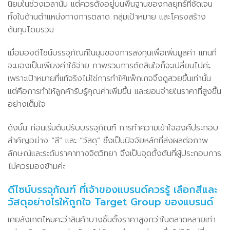
นิยมในช่วงเวลานั้น แต่ควรตั้งอยู่บนพื้นฐานของกลยุทธ์ที่ชัดเจน
ทั้งในด้านตำแหน่งทางการตลาด กลุ่มเป้าหมาย และโครงสร้าง
ต้นทุนโดยรวม
เมื่อมองดีไซน์บรรจุภัณฑ์ในมุมของการลงทุนเพื่อเพิ่มมูลค่า แทนที่
จะมองเป็นเพียงค่าใช้จ่าย ภาพรวมการตัดสินใจก็จะเปลี่ยนไปค่ะ
เพราะเป้าหมายที่แท้จริงไม่ใช่การทำให้แพ็กเกจจิ้งดูสวยขึ้นเท่านั้น
แต่คือการทำให้ลูกค้ารับรู้คุณค่าเพิ่มขึ้น และยอมจ่ายในราคาที่สูงขึ้น
อย่างเต็มใจ
ดังนั้น ก่อนเริ่มต้นปรับบรรจุภัณฑ์ การทำความเข้าใจองค์ประกอบ
สำคัญอย่าง “สี” และ “วัสดุ” ซึ่งเป็นปัจจัยหลักที่ส่งผลต่อภาพ
ลักษณ์และระดับราคาทางจิตวิทยา จึงเป็นจุดตั้งต้นที่ผู้ประกอบการ
ไม่ควรมองข้ามค่ะ
ดีไซน์บรรจุภัณฑ์ ที่เจ้าของแบรนด์ควรรู้ เลือกสีและ
วัสดุอย่างไรให้ถูกใจ Target Group ของแบรนด์
เคยสังเกตไหมคะว่าสินค้าบางชิ้นตั้งราคาสูงกว่าในตลาดหลายเท่า