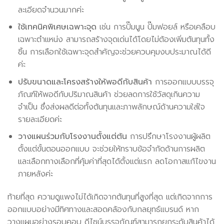
ละเอียดจำนวนมากค่ะ
ใช้เทคนิคพิเศษเฉพาะจุด
เช่น การปั๊มนูน ปั๊มฟอยล์ หรือเคลือบ
เฉพาะตำแหน่ง สามารถสร้างจุดเด่นได้โดยไม่ต้องเพิ่มต้นทุนทั้ง
ชิ้น การเลือกใช้เฉพาะจุดสำคัญจะช่วยควบคุมงบประมาณได้ดี
ค่ะ
ปรับขนาดและโครงสร้างให้พอดีกับสินค้า
การออกแบบบรรจุ
ภัณฑ์ให้พอดีกับปริมาณสินค้า ช่วยลดการใช้วัสดุเกินความ
จำเป็น ซึ่งส่งผลดีต่อทั้งต้นทุนและภาพลักษณ์ด้านความใส่ใจ
รายละเอียดค่ะ
วางแผนร่วมกับโรงงานตั้งแต่ต้น
การปรึกษาโรงงานผู้ผลิต
ตั้งแต่ขั้นตอนออกแบบ จะช่วยให้ทราบข้อจำกัดด้านการผลิต
และเลือกทางเลือกที่คุ้มค่าที่สุดได้ตั้งแต่แรก ลดโอกาสแก้ไขงาน
ภายหลังค่ะ
ท้ายที่สุด ความดูแพงไม่ได้เกิดจากต้นทุนที่สูงที่สุด แต่เกิดจากการ
ออกแบบอย่างมีทิศทางและสอดคล้องกับกลยุทธ์แบรนด์ หาก
วางแผนอย่างรอบคอบ ดีไซน์บรรจุภัณฑ์สามารถยกระดับสินค้าได้