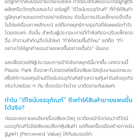
แต่ลูกค้ากลับยอมจ่ายโดยไม่ลังเล คำตอบส่วนหนึ่งไม่ได้อยู่ที่สูตร
ผลิตหรือวัตถุดิบเสมอไป แต่อยู่ที่ “ดีไซน์บรรจุภัณฑ์” ที่ทำให้สินค้า
ดูมีคุณค่าและแตกต่างอย่างชัดเจน ดังนั้นการปรับแพ็กเกจจิ้งจึง
ไม่ใช่แค่เรื่องภาพลักษณ์ แต่คือกลยุทธ์ทางธุรกิจที่ส่งผลต่อกำไร
โดยตรงค่ะ ดังนั้น สำหรับผู้ประกอบการที่กำลังคิดจะปรับแพ็กเกจ
จิ้ง คำถามสำคัญจึงไม่ใช่แค่ “ทำให้สวยขึ้นดีไหม” แต่คือ “ทำ
อย่างไรให้ลูกค้ายอมจ่ายแพงขึ้นอย่างเต็มใจ” นั่นเอง
และเพื่อช่วยให้ผู้ประกอบการเข้าใจในกลยุทธ์นี้มากขึ้น บทความนี้
Plastic Park จึงจะพาไปถอดรหัสเรื่องสีและวัสดุในงานออกแบบ
เพื่อให้การลงทุนด้านดีไซน์บรรจุภัณฑ์สร้างความคุ้มค่าในเชิงธุรกิจ
จริงไปพร้อม ๆ กัน ซึ่งจะมีอะไรบ้าง มาติดตามกันเลยค่ะ
ทำไม “ดีไซน์บรรจุภัณฑ์” ถึงทำให้สินค้าขายแพงขึ้น
ได้จริง?
ก่อนจะลงรายละเอียดเรื่องสีและวัสดุ เราต้องเข้าใจก่อนว่าดีไซน์
บรรจุภัณฑ์ไม่ใช่เพียงเปลือกหุ้มสินค้า แต่คือเครื่องมือสร้างการรับ
รู้มูลค่า (Perceived Value) ให้กับแบรนด์ค่ะ