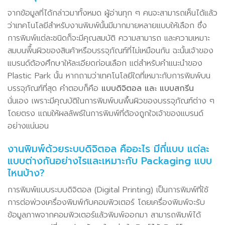
จากข้อมูลที่ได้กล่าวมาทั้งหมด ผู้อ่านทุก ๆ คนจะสามารถเห็นได้แล้ว
ว่าเทคโนโลยีสำหรับงานพิมพ์นั้นมีมากมายหลายแบบให้เลือก ซึ่ง
การพิมพ์แต่ละชนิดก็จะมีคุณสมบัติ ความสามารถ และความเหมาะ
สมบนพิื้นผิวของสินค้าหรือบรรจุภัณฑ์ที่ไม่เหมือนกัน ฉะนั้นเจ้าของ
แบรนด์ต้องศึกษาให้ละเอียดก่อนเลือก แต่สำหรับคำแนะนำของ
Plastic Park นั้น หากถามว่าเทคโนโลยีใดที่เหมาะกับการพิมพ์บน
บรรจุภัณฑ์ที่สุด คำตอบก็คือ
แบบดิจิตอล และ แบบสกรีน
นั่นเอง เพราะมีคุณบัติในการพิมพ์บนพื้นผิวของบรรจุภัณฑ์ต่าง ๆ
โดยตรง แถมให้ผลลัพธ์ในการพิมพ์ที่ต้องถูกใจเจ้าของแบรนด์
อย่างแน่นอน
งานพิมพ์ด้วยระบบดิจิตอล คืออะไร มีกี่แบบ แต่ละ
แบบต่างกันอย่างไรและเหมาะกับ Packaging แบบ
ไหนบ้าง?
การพิมพ์แบบระบบดิจิตอล (Digital Printing) เป็นการพิมพ์ที่ใช้
การต่อพ่วงเครื่องพิมพ์กับคอมพิวเตอร์ โดยเครื่องพิมพ์จะรับ
ข้อมูลภาพจากคอมพิวเตอร์แล้วพิมพ์ออกมา สามารถพิมพ์ได้