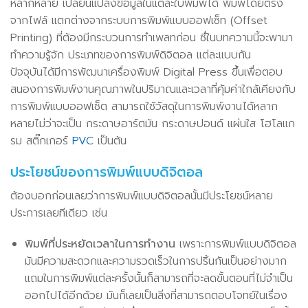
หลากหลาย เปลี่ยนแปลงข้อมูลในแต่ละใบพิมพ์ได้ พิมพ์โดยตรง
จากไฟล์ แตกต่างจากระบบการพิมพ์แบบออฟเซ็ท (Offset
Printing) ที่ต้องมีกระบวนการทำเพลทก่อน ซึ่ในบทความนี้จะพามา
ทำความรู้จัก ประเภทของการพิมพ์ดิจิตอล แต่ละแบบกัน
ปัจจุบันได้มีการพัฒนาเครื่องพิมพ์ Digital Press ขึ้นเพื่อตอบ
สนองการพิมพ์งานคุณภาพในปริมาณและเวลาที่คุ้มค่าใกล้เคียงกับ
การพิมพ์แบบออฟเซ็ต สามารถใช้วัสดุในการพิมพ์งานได้หลาก
หลายไม่ว่าจะเป็น กระดาษอาร์ตมัน กระดาษปอนด์ แผ่นใส โฮโลแก
รม สติ๊กเกอร์
PVC
เป็นต้น
ประโยชน์ของการพิมพ์แบบดิจิตอล
ต้องบอกก่อนเลยว่าการพิมพ์แบบดิจิตอลนั้นมีประโยชน์หลาย
ประการเลยทีเดียว เช่น
พิมพ์ที่ประหยัดเวลาในการทำงาน
เพราะการพิมพ์แบบดิจิตอล
มันมีความสะดวกและความรวดเร็วในการปริ้นกันเป็นอย่างมาก
แถมในการพิมพ์แต่ละครั้งนั้นก็สามารถที่จะลดขั้นตอนที่ไม่จำเป็น
ออกไปได้อีกด้วย มันก็เลยเป็นสิ่งที่สามารถตอบโจทย์ในเรื่อง