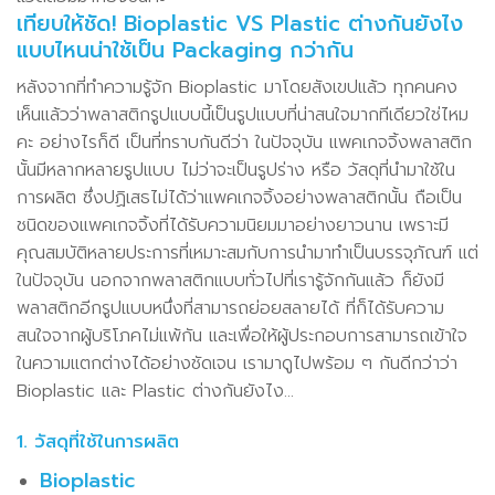
เทียบให้ชัด! Bioplastic VS Plastic ต่างกันยังไง
แบบไหนน่าใช้เป็น Packaging กว่ากัน
หลังจากที่ทำความรู้จัก Bioplastic มาโดยสังเขปแล้ว ทุกคนคง
เห็นแล้วว่าพลาสติกรูปแบบนี้เป็นรูปแบบที่น่าสนใจมากทีเดียวใช่ไหม
คะ อย่างไรก็ดี เป็นที่ทราบกันดีว่า ในปัจจุบัน แพคเกจจิ้งพลาสติก
นั้นมีหลากหลายรูปแบบ ไม่ว่าจะเป็นรูปร่าง หรือ วัสดุที่นำมาใช้ใน
การผลิต ซึ่งปฏิเสธไม่ได้ว่าแพคเกจจิ้งอย่างพลาสติกนั้น ถือเป็น
ชนิดของแพคเกจจิ้งที่ได้รับความนิยมมาอย่างยาวนาน เพราะมี
คุณสมบัติหลายประการที่เหมาะสมกับการนำมาทำเป็นบรรจุภัณฑ์ แต่
ในปัจจุบัน นอกจากพลาสติกแบบทั่วไปที่เรารู้จักกันแล้ว ก็ยังมี
พลาสติกอีกรูปแบบหนึ่งที่สามารถย่อยสลายได้ ที่ก็ได้รับความ
สนใจจากผู้บริโภคไม่แพ้กัน และเพื่อให้ผู้ประกอบการสามารถเข้าใจ
ในความแตกต่างได้อย่างชัดเจน เรามาดูไปพร้อม ๆ กันดีกว่าว่า
Bioplastic และ Plastic ต่างกันยังไง…
1. วัสดุที่ใช้ในการผลิต
Bioplastic