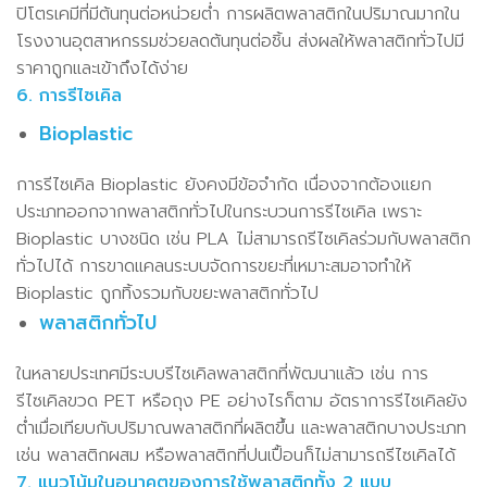
ปิโตรเคมีที่มีต้นทุนต่อหน่วยต่ำ การผลิตพลาสติกในปริมาณมากใน
โรงงานอุตสาหกรรมช่วยลดต้นทุนต่อชิ้น ส่งผลให้พลาสติกทั่วไปมี
ราคาถูกและเข้าถึงได้ง่าย
6. การรีไซเคิล
Bioplastic
การรีไซเคิล Bioplastic ยังคงมีข้อจำกัด เนื่องจากต้องแยก
ประเภทออกจากพลาสติกทั่วไปในกระบวนการรีไซเคิล เพราะ
Bioplastic บางชนิด เช่น PLA ไม่สามารถรีไซเคิลร่วมกับพลาสติก
ทั่วไปได้ การขาดแคลนระบบจัดการขยะที่เหมาะสมอาจทำให้
Bioplastic ถูกทิ้งรวมกับขยะพลาสติกทั่วไป
พลาสติกทั่วไป
ในหลายประเทศมีระบบรีไซเคิลพลาสติกที่พัฒนาแล้ว เช่น การ
รีไซเคิลขวด PET หรือถุง PE อย่างไรก็ตาม อัตราการรีไซเคิลยัง
ต่ำเมื่อเทียบกับปริมาณพลาสติกที่ผลิตขึ้น และพลาสติกบางประเภท
เช่น พลาสติกผสม หรือพลาสติกที่ปนเปื้อนก็ไม่สามารถรีไซเคิลได้
7. แนวโน้มในอนาคตของการใช้พลาสติกทั้ง 2 แบบ