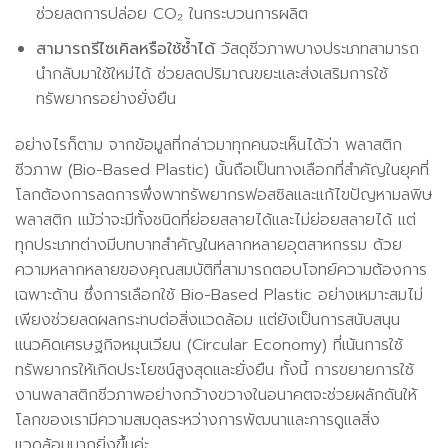
ช่วยลดการปล่อย CO₂ ในกระบวนการผลิต
สามารถรีไซเคิลหรือใช้ซ้ำได้
วัสดุชีวภาพบางประเภทสามารถ
นำกลับมาใช้ใหม่ได้ ช่วยลดปริมาณขยะและส่งเสริมการใช้
ทรัพยากรอย่างยั่งยืน
อย่างไรก็ตาม จากข้อมูลที่กล่าวมาทุกคนจะเห็นได้ว่า พลาสติก
ชีวภาพ (Bio-Based Plastic) นั้นถือเป็นทางเลือกที่สำคัญในยุคที่
โลกต้องการลดการพึ่งพาทรัพยากรฟอสซิลและแก้ไขปัญหามลพิษ
พลาสติก แม้ว่าจะมีทั้งชนิดที่ย่อยสลายได้และไม่ย่อยสลายได้ แต่
ทุกประเภทต่างมีบทบาทสำคัญในหลากหลายอุตสาหกรรม ด้วย
ความหลากหลายของคุณสมบัติที่สามารถตอบโจทย์ความต้องการ
เฉพาะด้าน ซึ่งการเลือกใช้ Bio-Based Plastic อย่างเหมาะสมไม่
เพียงช่วยลดผลกระทบต่อสิ่งแวดล้อม แต่ยังเป็นการสนับสนุน
แนวคิดเศรษฐกิจหมุนเวียน (Circular Economy) ที่เน้นการใช้
ทรัพยากรให้เกิดประโยชน์สูงสุดและยั่งยืน ทั้งนี้ การขยายการใช้
งานพลาสติกชีวภาพอย่างกว้างขวางในอนาคตจะช่วยผลักดันให้
โลกของเรามีความสมดุลระหว่างการพัฒนาและการดูแลสิ่ง
แวดล้อมมากยิ่งขึ้นค่ะ