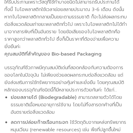
ให้รับประทานเพราะวัสดุที่ใช้ทำบางชนิดไม่สามารถรับประทานได้
ทั้งนี้ ไบโอพลาสติกใช้เวลาย่อยสลายประมาณ 3-6 เดือน ดังนั้น
หากไบโอพลาสติกกลายเป็นขยะตามธรรมชาติ ก็จะไม่ส่งผลกระทบ
ต่อสิ่งแวดล้อมเท่าขยะพลาสติกทั่วไป เพราะไบโอพลาสติกไม่ได้ทำ
มาจากสารพิษที่เป็นอันตราย โดยข้อเสียของไบโอพลาสติกคือ
ราคาสูงกว่าพลาสติกทั่วไป ซึ่งก็เป็นราคาที่ต้องจ่ายเพื่อความ
ยั่งยืนค่ะ
คุณสมบัติที่สำคัญของ Bio-based Packaging
บรรจุภัณฑ์ชีวภาพมีคุณสมบัติเด่นที่สอดคล้องกับความต้องการ
ของโลกในปัจจุบัน ไม่เพียงช่วยลดผลกระทบต่อสิ่งแวดล้อม แต่
ยังส่งเสริมการใช้ทรัพยากรอย่างคุ้มค่าและยั่งยืน โดยคุณสมบัติ
หลักของบรรจุภัณฑ์ชนิดนี้ก็มีหลายประการด้วยกันค่ะ ได้แก่…
ย่อยสลายได้ (Biodegradable)
สามารถสลายตัวได้โดย
ธรรมชาติเมื่อหมดอายุการใช้งาน โดยไม่ทิ้งสารตกค้างที่เป็น
อันตรายต่อสิ่งแวดล้อม
ลดการปล่อยก๊าซเรือนกระจก
ใช้วัตถุดิบจากแหล่งทรัพยากร
หมุนเวียน (renewable resources) เช่น พืชที่ปลูกขึ้นใหม่