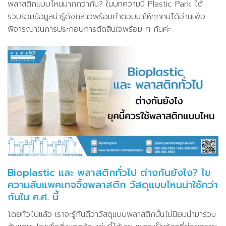
พลาสติกแบบไหนมากกว่ากัน? ในบทความนี้ Plastic Park ได้
รวบรวมข้อมูลน่ารู้ดังกล่าวพร้อมคำตอบมาให้ทุกคนได้อ่านเพื่อ
พิจารณาในการประกอบการตัดสินใจพร้อม ๆ กันค่ะ
Bioplastic และ พลาสติกทั่วไป ต่างกันยังไง? ไข
ความลับแพคเกจจิ้งพลาสติก วัสดุแบบไหนน่าใช้กว่า
กันใน ค.ศ. นี้
โดยทั่วไปแล้ว เราจะรู้กันดีว่าวัสดุแบบพลาสติกนั้นไม่นิยมนำมาร่วม