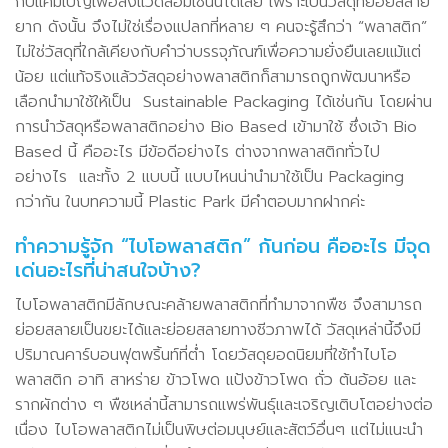
กับแคมเปญเพื่อสิ่งแวดล้อมเช่นนี้ได้เลย เพราะเป็นวัสดุที่ย่อยสลาย
ยาก ดังนั้น จึงไม่ใช่เรื่องแปลกที่หลาย ๆ คนจะรู้สึกว่า “พลาสติก”
ไม่ใช่วัสดุที่ใกล้เคียงกับคำว่าบรรจุภัณฑ์เพื่อความยั่งยืนเลยแม้แต่
น้อย แต่แท้จริงแล้ววัสดุอย่างพลาสติกก็สามารถถูกพัฒนาหรือ
เลือกนำมาใช้ให้เป็น Sustainable Packaging ได้เช่นกัน โดยผ่าน
การนำวัสดุหรือพลาสติกอย่าง Bio Based เข้ามาใช้ ซึ่งเจ้า Bio
Based นี้ คืออะไร มีข้อดีอย่างไร ต่างจากพลาสติกทั่วไป
อย่างไร และทั้ง 2 แบบนี้ แบบไหนน่านำมาใช้เป็น Packaging
กว่ากัน ในบทความนี้ Plastic Park มีคำตอบมากฝากค่ะ
ทำความรู้จัก “ไบโอพลาสติก” กันก่อน คืออะไร มีจุด
เด่นอะไรที่น่าสนใจบ้าง?
ไบโอพลาสติกมีลักษณะคล้ายพลาสติกที่ทำมาจากพืช จึงสามารถ
ย่อยสลายเป็นขยะได้และย่อยสลายทางชีวภาพได้ วัสดุเหล่านี้จึงมี
ปริมาณคาร์บอนฟุตพริ้นท์ที่ต่ำ โดยวัสดุยอดนิยมที่ใช้ทำไบโอ
พลาสติก อาทิ สาหร่าย ข้าวโพด แป้งข้าวโพด ถั่ว ต้นอ้อย และ
รากผักต่าง ๆ พืชเหล่านี้สามารถแพร่พันธุ์และเจริญเติบโตอย่างต่อ
เนื่อง ไบโอพลาสติกไม่เป็นพิษต่อมนุษย์และสัตว์อื่นๆ แต่ไม่แนะนำ