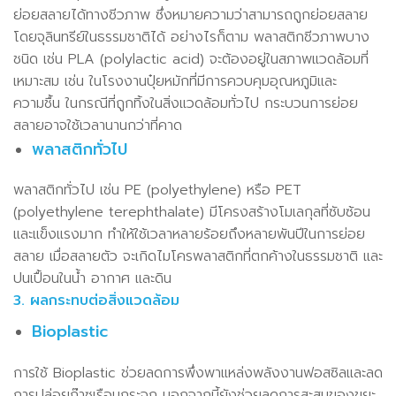
ย่อยสลายได้ทางชีวภาพ ซึ่งหมายความว่าสามารถถูกย่อยสลาย
โดยจุลินทรีย์ในธรรมชาติได้ อย่างไรก็ตาม พลาสติกชีวภาพบาง
ชนิด เช่น PLA (polylactic acid) จะต้องอยู่ในสภาพแวดล้อมที่
เหมาะสม เช่น ในโรงงานปุ๋ยหมักที่มีการควบคุมอุณหภูมิและ
ความชื้น ในกรณีที่ถูกทิ้งในสิ่งแวดล้อมทั่วไป กระบวนการย่อย
สลายอาจใช้เวลานานกว่าที่คาด
พลาสติกทั่วไป
พลาสติกทั่วไป เช่น PE (polyethylene) หรือ PET
(polyethylene terephthalate) มีโครงสร้างโมเลกุลที่ซับซ้อน
และแข็งแรงมาก ทำให้ใช้เวลาหลายร้อยถึงหลายพันปีในการย่อย
สลาย เมื่อสลายตัว จะเกิดไมโครพลาสติกที่ตกค้างในธรรมชาติ และ
ปนเปื้อนในน้ำ อากาศ และดิน
3. ผลกระทบต่อสิ่งแวดล้อม
Bioplastic
การใช้ Bioplastic ช่วยลดการพึ่งพาแหล่งพลังงานฟอสซิลและลด
การปล่อยก๊าซเรือนกระจก นอกจากนี้ยังช่วยลดการสะสมของขยะ