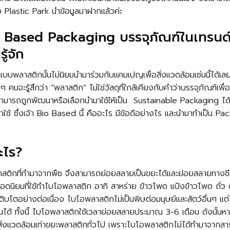
 Plastic Park นำข้อมูลมาฝากแล้วค่ะ
o Based Packaging บรรจุภัณฑ์ในเทรนด์ร
้จัก
สดุแบบพลาสติกนั้นไม่นิยมนำมาร่วมกับแคมเปญเพื่อสิ่งแวดล้อมเช่นนี้ได้เ
ย ๆ คนจะรู้สึกว่า “พลาสติก” ไม่ใช่วัสดุที่ใกล้เคียงกับคำว่าบรรจุภัณฑ์เพื
สามารถถูกพัฒนาหรือเลือกนำมาใช้ให้เป็น Sustainable Packaging ได้
ช้ ซึ่งเจ้า Bio Based นี้ คืออะไร มีข้อดีอย่างไร และนำมาทำเป็น Pa
ะไร?
ิกที่ทำมาจากพืช จึงสามารถย่อยสลายเป็นขยะได้และย่อยสลายทางชีวภา
ดุยอดนิยมที่ใช้ทำไบโอพลาสติก อาทิ สาหร่าย ข้าวโพด แป้งข้าวโพด ถั่ว
เติบโตอย่างต่อเนื่อง ไบโอพลาสติกไม่เป็นพิษต่อมนุษย์และสัตว์อื่นๆ แต่ไ
นได้ ทั้งนี้ ไบโอพลาสติกใช้เวลาย่อยสลายประมาณ 3-6 เดือน ดังนั้
ิ่งแวดล้อมเท่าขยะพลาสติกทั่วไป เพราะไบโอพลาสติกไม่ได้ทำมาจากสารพ