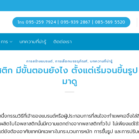
โทร 095-259 7924 | 095-939 2867 | 085-569 5520
ิการ
บทความที่น่ารู้
ติดต่อเรา
การสร้างแบรนด์
,
การเลือกบรรจุภัณฑ์
,
บทความที่น่ารู้
ิก มีขั้นตอนยังไง ตั้งแต่เริ่มจนขึ้นร
มาดู
นึ่งกรรมวิธีที่เจ้าของแบรนด์หรือผู้ประกอบการที่สนใจจะทำแพคเจจิ้งใส่
ลิตไบโอพลาสติกนั้นมีความแตกต่างจากพลาสติกทั่วไป ไม่เพียงแต่ใช้วั
แต่ยังต้องอาศัยเทคนิคเฉพาะในกระบวนการหมัก การขึ้นรูป และการปรับค