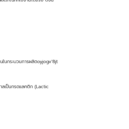
าร์บอนในกระบวนการผลิตoyjogv’8jt
้ำตาลเป็นกรดแลคติก (Lactic