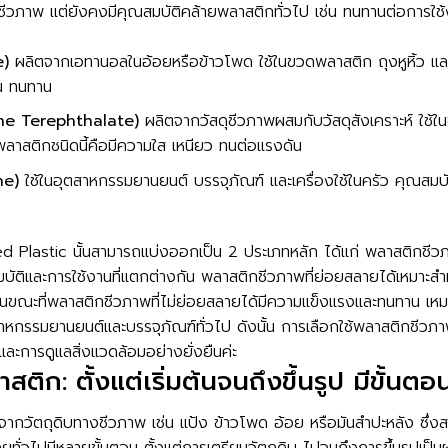
ดุชีวภาพ แต่ยังคงมีคุณสมบัติคล้ายพลาสติกทั่วไป เช่น ทนทานต่อการใ
e)
ผลิตจากเอทานอลในอ้อยหรือข้าวโพด ใช้ในขวดพลาสติก ถุงหูหิ้ว และบร
่น ทนทาน
ne Terephthalate)
ผลิตจากวัสดุชีวภาพผสมกับวัสดุสังเคราะห์ ใช้ใ
ลาสติกชนิดนี้คือมีความใส เหนียว ทนต่อแรงดัน
ne)
ใช้ในอุตสาหกรรมยานยนต์ บรรจุภัณฑ์ และเครื่องใช้ในครัว คุณสมบ
Based Plastic นั้นสามารถแบ่งออกเป็น 2 ประเภทหลัก ได้แก่ พลาสติกชีว
บัติและการใช้งานที่แตกต่างกัน พลาสติกชีวภาพที่ย่อยสลายได้เหมาะส
่วนขณะที่พลาสติกชีวภาพที่ไม่ย่อยสลายได้มีความแข็งแรงและทนทาน เหม
หกรรมยานยนต์และบรรจุภัณฑ์ทั่วไป ดังนั้น การเลือกใช้พลาสติกชีวภา
ละการดูแลสิ่งแวดล้อมอย่างยั่งยืนค่ะ
ติก: ตั้งแต่เริ่มต้นจนถึงขึ้นรูป มีขั้นตอ
จากวัตถุดิบทางชีวภาพ เช่น แป้ง ข้าวโพด อ้อย หรือมันสำปะหลัง ซึ
ไปมีหลายขั้นตอน ตั้งแต่การเตรียมวัตถุดิบ ไปจนถึงการขึ้นรูปเป็นผลิต