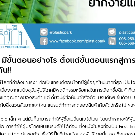
มีขั้นตอนอย่างไร ตั้งแต่ขั้นตอนแรกสู่กา
ัน!!
์โลกที่กำลังมาแรง” ถือเป็นเทรนด์ตอบโจทย์ผู้ซื้อยุคใหม่มากที่สุด เป็นโจ
 เนื่องจากในปัจจุบันผู้บริโภคมีพฤติกรรมหรือเทสในการเลือกซื้อสินค้าที
่คุณภาพของสินค้า แต่เดี๋ยวนี้ผู้ซื้อหันมาใส่ใจตัวแบรนด์เพิ่มขึ้นด้วย เ
ับสิ่งแวดล้มมากแค่ไหน แบรนด์ทำการทดลองสินค้ากับสัตว์หรือไม่ ฯล
 Topic เล็ก ๆ แต่มันก็สามารถทำให้ผู้ซื้อเปลี่ยนใจได้เลย โดยถ้าหากจะให้ผู้
ือ การทำให้ผู้บริโภคเห็นแบรนด์ให้ได้ก่อน ซึ่งหนึ่งในสิ่งที่จะเป็น First
ีความโดดเด่นพอตัว เพื่อให้เป็นที่น่าสนใจของผู้บริโภคนั่นเอง ซึ่งเราจะ