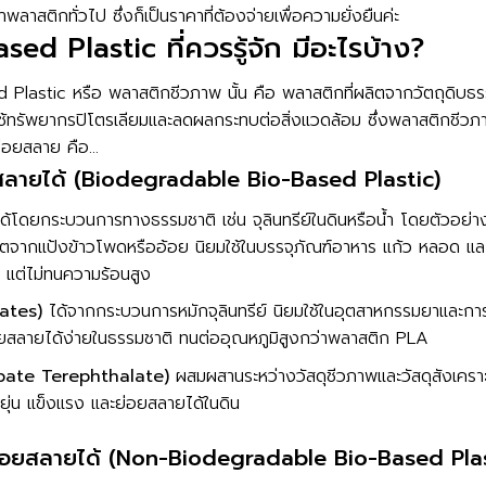
สติกทั่วไป ซึ่งก็เป็นราคาที่ต้องจ่ายเพื่อความยั่งยืนค่ะ
d Plastic ที่ควรรู้จัก มีอะไรบ้าง?
ed Plastic หรือ พลาสติกชีวภาพ นั้น คือ พลาสติกที่ผลิตจากวัตถุดิบธร
รใช้ทรัพยากรปิโตรเลียมและลดผลกระทบต่อสิ่งแวดล้อม ซึ่งพลาสติกชีว
ย่อยสลาย คือ…
ยสลายได้ (Biodegradable Bio-Based Plastic)
้โดยกระบวนการทางธรรมชาติ เช่น จุลินทรีย์ในดินหรือน้ำ โดยตัวอย่างท
ตจากแป้งข้าวโพดหรืออ้อย นิยมใช้ในบรรจุภัณฑ์อาหาร แก้ว หลอด แล
า แต่ไม่ทนความร้อนสูง
ates)
ได้จากกระบวนการหมักจุลินทรีย์ นิยมใช้ในอุตสาหกรรมยาและการ
่อยสลายได้ง่ายในธรรมชาติ ทนต่ออุณหภูมิสูงกว่าพลาสติก PLA
pate Terephthalate)
ผสมผสานระหว่างวัสดุชีวภาพและวัสดุสังเคราะ
ยุ่น แข็งแรง และย่อยสลายได้ในดิน
่ย่อยสลายได้ (Non-Biodegradable Bio-Based Plas