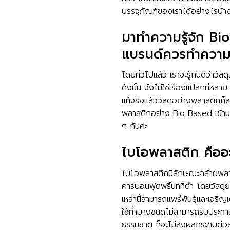
บรรจุภัณฑ์ของเราได้อย่างไรบ้าง
มาทำความรู้จัก Bi
แบรนด์ควรทำความรู
โดยทั่วไปแล้ว เราจะรู้กันดีว่าวั
ดังนั้น จึงไม่ใช่เรื่องแปลกที่หลา
แท้จริงแล้ววัสดุอย่างพลาสติกก็
พลาสติกอย่าง Bio Based เข้ามาใ
ๆ กันค่ะ
ไบโอพลาสติก คืออ
ไบโอพลาสติกมีลักษณะคล้ายพลาสต
คาร์บอนฟุตพริ้นท์ที่ต่ำ โดยวัส
เหล่านี้สามารถแพร่พันธุ์และเจริญ
ใช้ทำบางชนิดไม่สามารถรับประทา
ธรรมชาติ ก็จะไม่ส่งผลกระทบต่อส