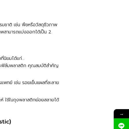
รมชาติ เช่น พืชหรือวัสดุชีวภาพ
ภาพสามารถแบ่งออกได้เป็น 2
ี่นิยมได้แก่…
ะฟิล์มพลาสติก คุณสมบัติสำคัญ
แพทย์ เช่น รอยเย็บแผลที่ละลาย
ห์ ใช้ในถุงพลาสติกย่อยสลายได้
→
tic)