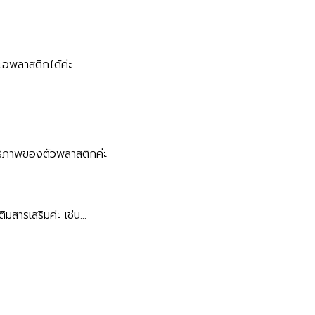
บโอพลาสติกได้ค่ะ
ิทธิภาพของตัวพลาสติกค่ะ
ิมสารเสริมค่ะ เช่น…