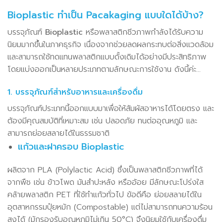
Bioplastic ทำเป็น Pacakaging แบบใดได้บ้าง?
บรรจุภัณฑ์
Bioplastic
หรือพลาสติกชีวภาพกำลังได้รับความ
นิยมมากขึ้นในภาคธุรกิจ เนื่องจากช่วยลดผลกระทบต่อสิ่งแวดล้อม
และสามารถใช้ทดแทนพลาสติกแบบดั้งเดิมได้อย่างมีประสิทธิภาพ
โดยแบ่งออกเป็นหลายประเภทตามลักษณะการใช้งาน ดังนี้ค่ะ…
1. บรรจุภัณฑ์สำหรับอาหารและเครื่องดื่ม
บรรจุภัณฑ์ประเภทนี้ออกแบบมาเพื่อให้สัมผัสอาหารได้โดยตรง และ
ต้องมีคุณสมบัติที่เหมาะสม เช่น ปลอดภัย ทนต่ออุณหภูมิ และ
สามารถย่อยสลายได้ในธรรมชาติ
แก้วและฝาครอบ Bioplastic
ผลิตจาก PLA (Polylactic Acid) ซึ่งเป็นพลาสติกชีวภาพที่ได้
จากพืช เช่น ข้าวโพด มันสำปะหลัง หรืออ้อย มีลักษณะโปร่งใส
คล้ายพลาสติก PET ที่ใช้ทำแก้วทั่วไป ข้อดีคือ ย่อยสลายได้ใน
อุตสาหกรรมปุ๋ยหมัก (Compostable) แต่ไม่สามารถทนความร้อน
สูงได้ (มักรองรับอุณหภูมิไม่เกิน 50°C) จึงนิยมใช้กับเครื่องดื่ม