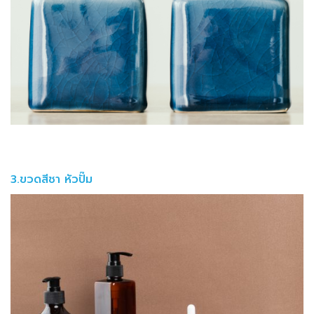
3.ขวดสีชา หัวปั๊ม