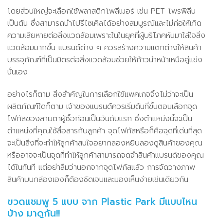
โดยส่วนใหญ่จะเลือกใช้พลาสติกโพลีเมอร์ เช่น PET โพรพิลีน
เป็นต้น ซึ่งสามารถนำไปรีไซเคิลได้อย่างสมบูรณ์และไม่ก่อให้เกิด
ความเสียหายต่อสิ่งแวดล้อมเพราะในในยุคที่ผู้บริโภคหันมาใส่ใจสิ่ง
แวดล้อมมากขึ้น แบรนด์ต่าง ๆ ควรสร้างความแตกต่างให้สินค้า
บรรจุภัณฑ์ที่เป็นมิตรต่อสิ่งแวดล้อมช่วยให้ก้าวนำหน้าเหนือคู่แข่ง
นั่นเอง
อย่างไรก็ตาม สิ่งสำคัญในการเลือกใช้แพคเกจจิ้งไม่ว่าจะเป็น
ผลิตภัณฑ์ใดก็ตาม เจ้าของแบรนด์ควรเริ่มต้นที่ขั้นตอนเลือกจุด
โฟกัสของสายตาผู้ซื้อก่อนเป็นอันดับแรก ซึ่งตำแหน่งนี้จะเป็น
ตำแหน่งที่คุณใช้สื่อสารกับลูกค้า จุดโฟกัสหรือก็คือจุดที่เด่นที่สุด
จะเป็นสิ่งที่จะทำให้ลูกค้าสนใจอยากลองหยิบลองดูสินค้าของคุณ
หรืออาจจะเป็นจุดที่ทำให้ลูกค้าสามารถจดจำสินค้าแบรนด์ของคุณ
ได้ในทันที แต่อย่าลืมว่านอกจากจุดโฟกัสแล้ว การจัดวางภาพ
สินค้าบนกล่องเองก็ต้องชัดเจนและมองเห็นง่ายเช่นเดียวกัน
ขวดแชมพู 5 แบบ จาก Plastic Park มีแบบไหน
บ้าง มาดูกัน!!