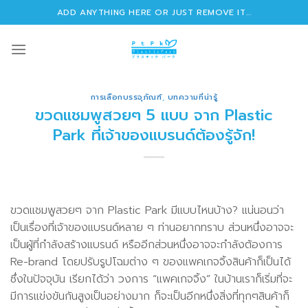
Skip
ADD ANYTHING HERE OR JUST REMOVE IT...
to
content
การเลือกบรรจุภัณฑ์
,
บทความที่น่ารู้
ขวดแชมพูสวยๆ 5 แบบ จาก Plastic
Park ที่เจ้าของแบรนด์ต้องรู้จัก!
ขวดแชมพูสวยๆ จาก Plastic Park มีแบบไหนบ้าง? แน่นอนว่า
เป็นเรื่องที่เจ้าของแบรนด์หลาย ๆ ท่านอยากทราบ ส่วนหนึ่งอาจจะ
เป็นผู้ที่กำลังสร้างแบรนด์ หรืออีกส่วนหนึ่งอาจจะกำลังต้องการ
Re-brand โดยปรับรูปโฉมต่าง ๆ ของแพคเกจจิ้งสินค้าก็เป็นได้
ซึ่งในปัจจุบัน เรียกได้ว่า วงการ “แพคเกจจิ้ง” ในบ้านเราก็เริ่มที่จะ
มีการแข่งขันกันสูงเป็นอย่างมาก ก็จะเป็นอีกหนึ่งสิ่งที่ทุกๆสินค้าก็