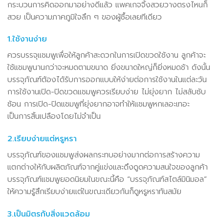
กระบวนการคิดออกมาอย่างดีแล้ว แพคเกจจิ้งสวยวางตรงไหนก็
สวย เป็นความภาคภูมิใจลึก ๆ ของผู้ซื้อเลยทีเดียว
1.ใช้งานง่าย
ควรบรรจุแชมพูเพื่อให้ลูกค้าสะดวกในการเปิดขวดใช้งาน ลูกค้าจะ
ใช้แชมพูนานกว่าจะหมดตามขนาด ยิ่งขนาดใหญ่ก็ยิ่งหมดช้า ดังนั้น
บรรจุภัณฑ์ต้องได้รับการออกแบบให้ง่ายต่อการใช้งานในแต่ละวัน
การใช้งานเปิด-ปิดขวดแชมพูควรเรียบง่าย ไม่ยุ่งยาก ไม่สลับซับ
ซ้อน การเปิด-ปิดแชมพูที่ยุ่งยากอาจทำให้แชมพูหกเลอะเทอะ
เป็นการสิ้นเปลืองโดยไม่จำเป็น
2.เรียบง่ายแต่หรูหรา
บรรจุภัณฑ์ของแชมพูส่งผลกระทบอย่างมากต่อการสร้างความ
แตกต่างให้กับผลิตภัณฑ์จากคู่แข่งและดึงดูดความสนใจของลูกค้า
บรรจุภัณฑ์แชมพูยอดนิยมในขณะนี้คือ “บรรจุภัณฑ์สไตล์มินิมอล”
ให้ความรู้สึกเรียบง่ายแต่ในขณะเดียวกันก็ดูหรูหราทันสมัย
3.เป็นมิตรกับสิ่งแวดล้อม