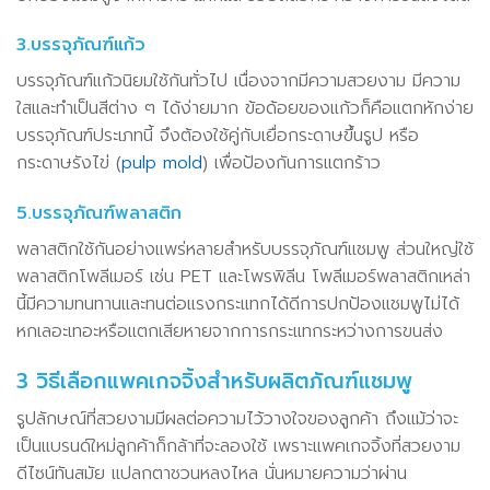
3.บรรจุภัณฑ์แก้ว
บรรจุภัณฑ์แก้วนิยมใช้กันทั่วไป เนื่องจากมีความสวยงาม มีความ
ใสและทำเป็นสีต่าง ๆ ได้ง่ายมาก ข้อด้อยของแก้วก็คือแตกหักง่าย
บรรจุภัณฑ์ประเภทนี้ จึงต้องใช้คู่กับเยื่อกระดาษขึ้นรูป หรือ
กระดาษรังไข่ (
pulp mold
) เพื่อป้องกันการแตกร้าว
5.บรรจุภัณฑ์พลาสติก
พลาสติกใช้กันอย่างแพร่หลายสำหรับบรรจุภัณฑ์แชมพู ส่วนใหญ่ใช้
พลาสติกโพลีเมอร์ เช่น PET และโพรพิลีน โพลีเมอร์พลาสติกเหล่า
นี้มีความทนทานและทนต่อแรงกระแทกได้ดีการปกป้องแชมพูไม่ได้
หกเลอะเทอะหรือแตกเสียหายจากการกระแทกระหว่างการขนส่ง
3 วิธีเลือกแพคเกจจิ้งสำหรับผลิตภัณฑ์แชมพู
รูปลักษณ์ที่สวยงามมีผลต่อความไว้วางใจของลูกค้า ถึงแม้ว่าจะ
เป็นแบรนด์ใหม่ลูกค้าก็กล้าที่จะลองใช้ เพราะแพคเกจจิ้งที่สวยงาม
ดีไซน์ทันสมัย แปลกตาชวนหลงไหล นั่นหมายความว่าผ่าน