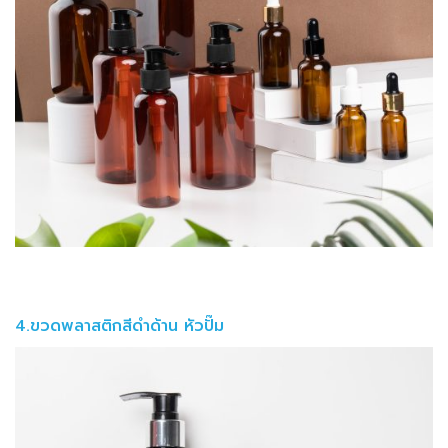
4.ขวดพลาสติกสีดำด้าน หัวปั๊ม