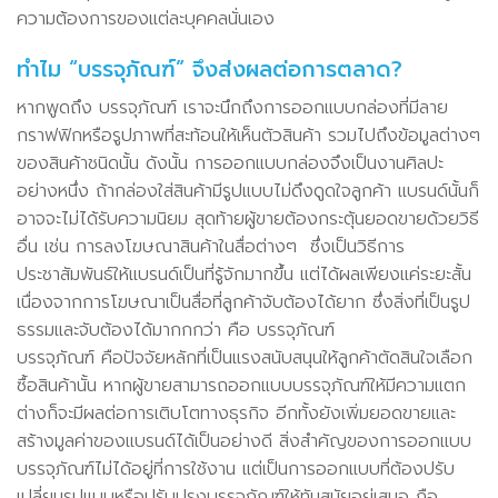
ความต้องการของแต่ละบุคคลนั่นเอง
ทำไม “บรรจุภัณฑ์” จึงส่งผลต่อการตลาด?
หากพูดถึง บรรจุภัณฑ์ เราจะนึกถึงการออกแบบกล่องที่มีลาย
กราฟฟิกหรือรูปภาพที่สะท้อนให้เห็นตัวสินค้า รวมไปถึงข้อมูลต่างๆ
ของสินค้าชนิดนั้น ดังนั้น การออกแบบกล่องจึงเป็นงานศิลปะ
อย่างหนึ่ง ถ้ากล่องใส่สินค้ามีรูปแบบไม่ดึงดูดใจลูกค้า แบรนด์นั้นก็
อาจจะไม่ได้รับความนิยม สุดท้ายผู้ขายต้องกระตุ้นยอดขายด้วยวิธี
อื่น เช่น การลงโฆษณาสินค้าในสื่อต่างๆ ซึ่งเป็นวิธีการ
ประชาสัมพันธ์ให้แบรนด์เป็นที่รู้จักมากขึ้น แต่ได้ผลเพียงแค่ระยะสั้น
เนื่องจากการโฆษณาเป็นสื่อที่ลูกค้าจับต้องได้ยาก ซึ่งสิ่งที่เป็นรูป
ธรรมและจับต้องได้มากกกว่า คือ บรรจุภัณฑ์
บรรจุภัณฑ์ คือปัจจัยหลักที่เป็นแรงสนับสนุนให้ลูกค้าตัดสินใจเลือก
ซื้อสินค้านั้น หากผู้ขายสามารถออกแบบบรรจุภัณฑ์ให้มีความแตก
ต่างก็จะมีผลต่อการเติบโตทางธุรกิจ อีกทั้งยังเพิ่มยอดขายและ
สร้างมูลค่าของแบรนด์ได้เป็นอย่างดี สิ่งสำคัญของการออกแบบ
บรรจุภัณฑ์ไม่ได้อยู่ที่การใช้งาน แต่เป็นการออกแบบที่ต้องปรับ
เปลี่ยนรูปแบบหรือปรับปรุงบรรจุภัณฑ์ให้ทันสมัยอยู่เสมอ ถือ