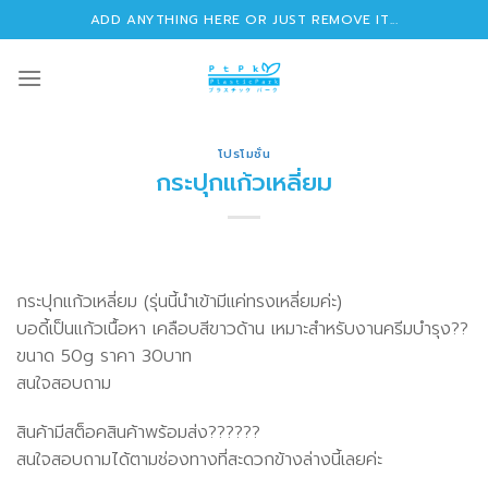
Skip
ADD ANYTHING HERE OR JUST REMOVE IT...
to
content
โปรโมชั่น
กระปุกแก้วเหลี่ยม
กระปุกแก้วเหลี่ยม (รุ่นนี้นำเข้ามีแค่ทรงเหลี่ยมค่ะ)
บอดี้เป็นแก้วเนื้อหา เคลือบสีขาวด้าน เหมาะสำหรับงานครีมบำรุง??
ขนาด 50g ราคา 30บาท
สนใจสอบถาม
สินค้ามีสต็อคสินค้าพร้อมส่ง??????
สนใจสอบถามได้ตามช่องทางที่สะดวกข้างล่างนี้เลยค่ะ